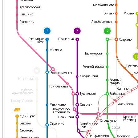
Молжаниново
Красногорская
Физтех
Химки
Павшино
Левобережная
Пенягино
3
7
2
Пятницкое
Планерная
Ховрино
шоссе
Митино
Беломорская
1
Грачёвс
Речной вокзал
*
Волоколамская
Мо
Сходненская
Ильинская
Водный
стадион
Трикотажная
Коптево
Рублево-
Архангельское
Тушинская
Войковская
Троице-Лыково
Балтийская
Мякинино
Спартак
Покровское-
Стрешнево
Одинцово
Красный
Щукинская
Балтиец
Стрешнево
Баковка
Строгино
Октябрьское
Поле
Сокол
Сколково
Панфиловская
Аэропорт
Немчиновка