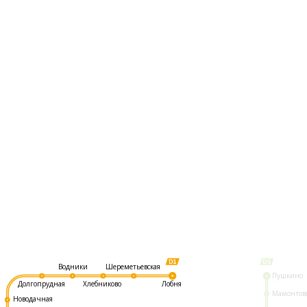
Шереметьевская
Водники
Пушкино
Долгопрудная
Хлебниково
Лобня
Мамонтов
Новодачная