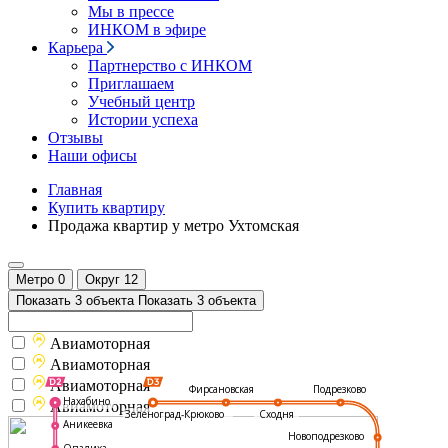
Мы в прессе
ИНКОМ в эфире
Карьера
Партнерство с ИНКОМ
Приглашаем
Учебный центр
Истории успеха
Отзывы
Наши офисы
Главная
Купить квартиру
Продажа квартир у метро Ухтомская
Метро
0
Округ
12
Показать 3 объекта
Показать 3 объекта
Авиамоторная
Авиамоторная
Авиамоторная
Подрезково
Фирсановская
Нахабино
Авиамоторная
Зеленоград-Крюково
Сходня
Аникеевка
Новоподрезково
Опалиха