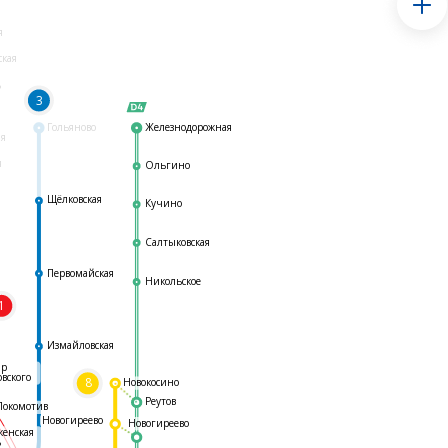
я
ская
ь
3
Гольяново
Железнодорожная
ая
я
Ольгино
Щёлковская
Кучино
Салтыковская
Первомайская
Никольское
1
я
Измайловская
ар
овского
8
Новокосино
Реутов
Локомотив
Новогиреево
Новогиреево
женская
ь