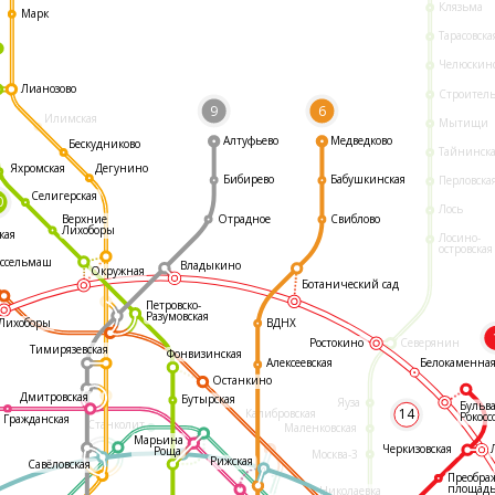
Клязьма
Марк
Тарасовска
Челюскин
Лианозово
Строител
9
6
Илимская
Мытищи
Алтуфьево
Медведково
Бескудниково
Тайнинск
Яхромская
Дегунино
Бибирево
Бабушкинская
Перловска
Селигерская
0
Лось
Отрадное
Свиблово
Верхние
Лихоборы
кая
Лосино-
островская
ссельмаш
Владыкино
Окружная
Ботанический сад
Петровско-
Разумовская
ВДНХ
Лихоборы
Ростокино
Северянин
Тимирязевская
Фонвизинская
Белокаменна
Алексеевская
Останкино
Дмитровская
Бутырская
Яуза
Бульв
14
Калибровская
Рокосс
Гражданская
Станколит
Маленковская
Марьина
Черкизовская
Роща
Москва-3
Рижская
Савёловская
Преобра
площад
Николаевка