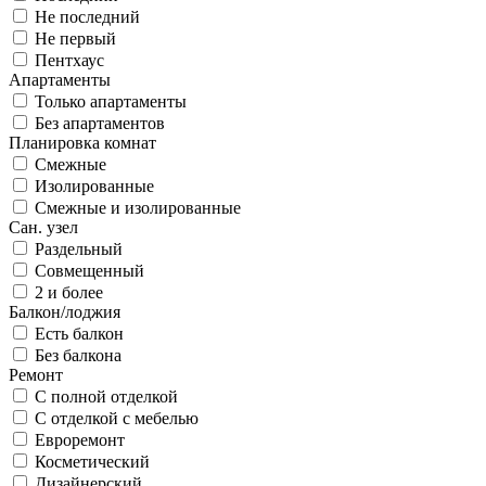
Не последний
Не первый
Пентхаус
Апартаменты
Только апартаменты
Без апартаментов
Планировка комнат
Смежные
Изолированные
Смежные и изолированные
Сан. узел
Раздельный
Совмещенный
2 и более
Балкон/лоджия
Есть балкон
Без балкона
Ремонт
С полной отделкой
С отделкой с мебелью
Евроремонт
Косметический
Дизайнерский