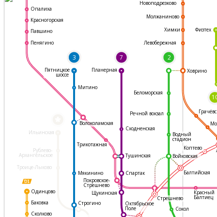
Новоподрезково
Опалиха
Молжаниново
Красногорская
Физтех
Химки
Павшино
Левобережная
Пенягино
3
7
2
Пятницкое
Планерная
Ховрино
шоссе
Митино
Беломорская
1
Грачёвс
Речной вокзал
*
Волоколамская
Мо
Сходненская
Ильинская
Водный
стадион
Трикотажная
Коптево
Рублево-
Архангельское
Тушинская
Войковская
Троице-Лыково
Балтийская
Мякинино
Спартак
Покровское-
Стрешнево
Одинцово
Красный
Щукинская
Балтиец
Стрешнево
Баковка
Строгино
Октябрьское
Поле
Сокол
Сколково