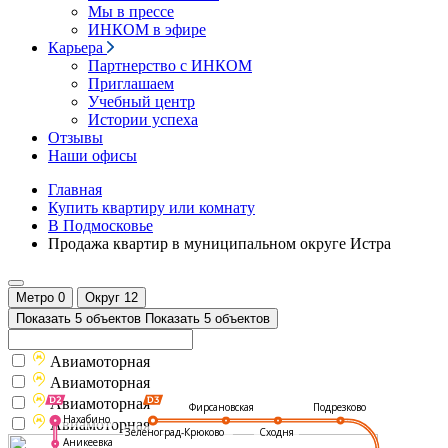
Мы в прессе
ИНКОМ в эфире
Карьера
Партнерство с ИНКОМ
Приглашаем
Учебный центр
Истории успеха
Отзывы
Наши офисы
Главная
Купить квартиру или комнату
В Подмосковье
Продажа квартир в муниципальном округе Истра
Метро
0
Округ
12
Показать 5 объектов
Показать 5 объектов
Авиамоторная
Авиамоторная
Авиамоторная
Подрезково
Фирсановская
Нахабино
Авиамоторная
Зеленоград-Крюково
Сходня
Аникеевка