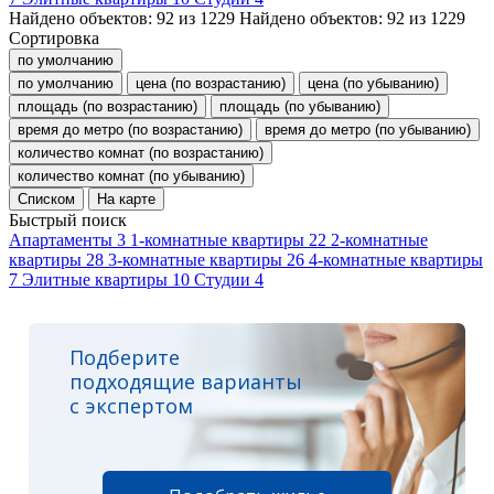
Найдено объектов:
92
из
1229
Найдено объектов:
92
из
1229
Сортировка
по умолчанию
по умолчанию
цена (по возрастанию)
цена (по убыванию)
площадь (по возрастанию)
площадь (по убыванию)
время до метро (по возрастанию)
время до метро (по убыванию)
количество комнат (по возрастанию)
количество комнат (по убыванию)
Списком
На карте
Быстрый поиск
Апартаменты
3
1-комнатные квартиры
22
2-комнатные
квартиры
28
3-комнатные квартиры
26
4-комнатные квартиры
7
Элитные квартиры
10
Студии
4
Подберите
подходящие варианты
с экспертом