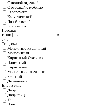
С полной отделкой
С отделкой с мебелью
Евроремонт
Косметический
Дизайнерский
Без ремонта
Потолки
Выше
м
Дом
Тип дома
Монолитно-кирпичный
Монолитный
Кирпичный Сталинский
Панельный
Кирпичный
Монолитно-панельный
Блочный
Деревянный
Вид из окна
Двор
Двор/Улица
Улица
Парк