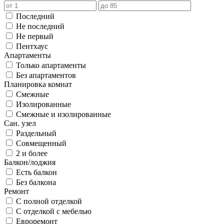
Последний
Не последний
Не первый
Пентхаус
Апартаменты
Только апартаменты
Без апартаментов
Планировка комнат
Смежные
Изолированные
Смежные и изолированные
Сан. узел
Раздельный
Совмещенный
2 и более
Балкон/лоджия
Есть балкон
Без балкона
Ремонт
С полной отделкой
С отделкой с мебелью
Евроремонт