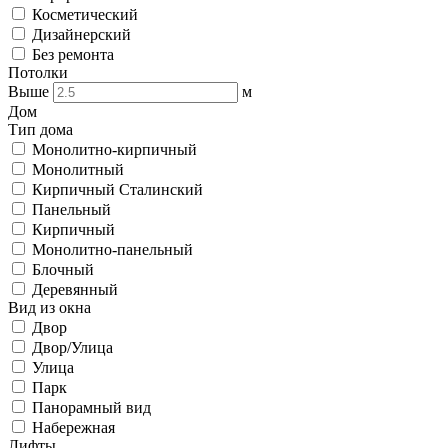
Косметический
Дизайнерский
Без ремонта
Потолки
Выше
м
Дом
Тип дома
Монолитно-кирпичный
Монолитный
Кирпичный Сталинский
Панельный
Кирпичный
Монолитно-панельный
Блочный
Деревянный
Вид из окна
Двор
Двор/Улица
Улица
Парк
Панорамный вид
Набережная
Лифты