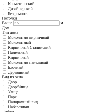
Косметический
Дизайнерский
Без ремонта
Потолки
Выше
м
Дом
Тип дома
Монолитно-кирпичный
Монолитный
Кирпичный Сталинский
Панельный
Кирпичный
Монолитно-панельный
Блочный
Деревянный
Вид из окна
Двор
Двор/Улица
Улица
Парк
Панорамный вид
Набережная
Лифты