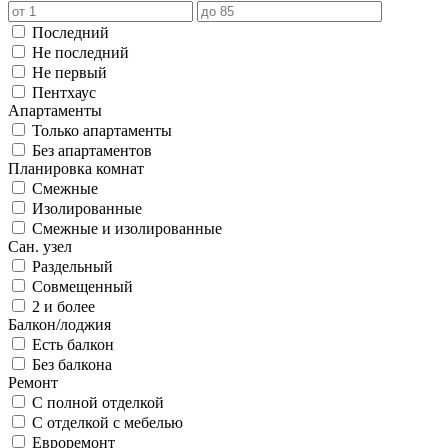
Последний
Не последний
Не первый
Пентхаус
Апартаменты
Только апартаменты
Без апартаментов
Планировка комнат
Смежные
Изолированные
Смежные и изолированные
Сан. узел
Раздельный
Совмещенный
2 и более
Балкон/лоджия
Есть балкон
Без балкона
Ремонт
С полной отделкой
С отделкой с мебелью
Евроремонт