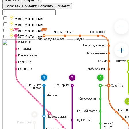
Метро
0
Округ
12
Показать 1 объект
Показать 1 объект
Авиамоторная
Авиамоторная
Авиамоторная
Подрезково
Фирсановская
Нахабино
Авиамоторная
Зеленоград-Крюково
Сходня
Аникеевка
Новоподрезково
Опалиха
Молжаниново
Красногорская
Физтех
Химки
Павшино
Левобережная
Пенягино
3
7
2
Пятницкое
Планерная
Ховрино
шоссе
Митино
Беломорская
1
Грачёвс
Речной вокзал
*
Волоколамская
Мо
Сходненская
Ильинская
Водный
стадион