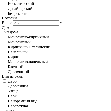
Косметический
Дизайнерский
Без ремонта
Потолки
Выше
м
Дом
Тип дома
Монолитно-кирпичный
Монолитный
Кирпичный Сталинский
Панельный
Кирпичный
Монолитно-панельный
Блочный
Деревянный
Вид из окна
Двор
Двор/Улица
Улица
Парк
Панорамный вид
Набережная
Лифты