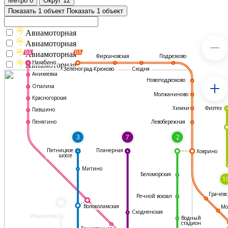
Метро
0
Округ
12
Показать 1 объект
Показать 1 объект
Авиамоторная
Авиамоторная
Авиамоторная
Подрезково
Фирсановская
Нахабино
Авиамоторная
Зеленоград-Крюково
Сходня
Аникеевка
Новоподрезково
Опалиха
Молжаниново
Красногорская
Физтех
Химки
Павшино
Левобережная
Пенягино
3
7
2
Пятницкое
Планерная
Ховрино
шоссе
Митино
Беломорская
1
Грачёвс
Речной вокзал
*
Волоколамская
Мо
Сходненская
Ильинская
Водный
стадион