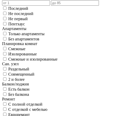
Последний
Не последний
Не первый
Пентхаус
Апартаменты
Только апартаменты
Без апартаментов
Планировка комнат
Смежные
Изолированные
Смежные и изолированные
Сан. узел
Раздельный
Совмещенный
2 и более
Балкон/лоджия
Есть балкон
Без балкона
Ремонт
С полной отделкой
С отделкой с мебелью
Евроремонт