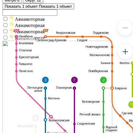
Метро
0
Округ
12
Показать 1 объект
Показать 1 объект
Авиамоторная
Авиамоторная
Авиамоторная
Подрезково
Фирсановская
Нахабино
Авиамоторная
Зеленоград-Крюково
Сходня
Аникеевка
Новоподрезково
Опалиха
Молжаниново
Красногорская
Физтех
Химки
Павшино
Левобережная
Пенягино
3
7
2
Пятницкое
Планерная
Ховрино
шоссе
Митино
Беломорская
1
Грачёвс
Речной вокзал
*
Волоколамская
Мо
Сходненская
Ильинская
Водный
стадион