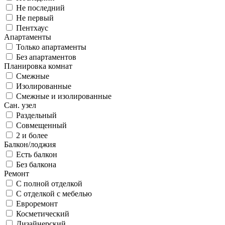
Не последний
Не первый
Пентхаус
Апартаменты
Только апартаменты
Без апартаментов
Планировка комнат
Смежные
Изолированные
Смежные и изолированные
Сан. узел
Раздельный
Совмещенный
2 и более
Балкон/лоджия
Есть балкон
Без балкона
Ремонт
С полной отделкой
С отделкой с мебелью
Евроремонт
Косметический
Дизайнерский