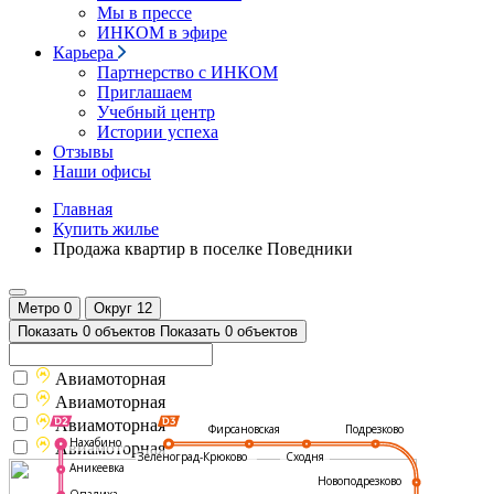
Мы в прессе
ИНКОМ в эфире
Карьера
Партнерство с ИНКОМ
Приглашаем
Учебный центр
Истории успеха
Отзывы
Наши офисы
Главная
Купить жилье
Продажа квартир в поселке Поведники
Метро
0
Округ
12
Показать 0 объектов
Показать 0 объектов
Авиамоторная
Авиамоторная
Авиамоторная
Подрезково
Фирсановская
Нахабино
Авиамоторная
Зеленоград-Крюково
Сходня
Аникеевка
Новоподрезково
Опалиха