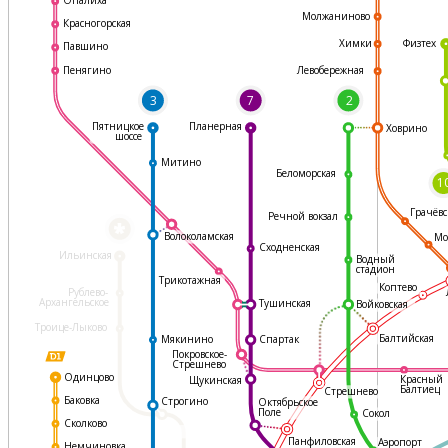
Молжаниново
Красногорская
Физтех
Химки
Павшино
Левобережная
Пенягино
3
7
2
Пятницкое
Планерная
Ховрино
шоссе
Митино
Беломорская
1
Грачёвс
Речной вокзал
*
Волоколамская
Мо
Сходненская
Ильинская
Водный
стадион
Трикотажная
Коптево
Рублево-
Архангельское
Тушинская
Войковская
Троице-Лыково
Балтийская
Мякинино
Спартак
Покровское-
Стрешнево
Одинцово
Красный
Щукинская
Балтиец
Стрешнево
Баковка
Строгино
Октябрьское
Поле
Сокол
Сколково
Панфиловская
Аэропорт
Немчиновка