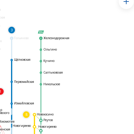
я
ская
ь
3
Гольяново
Железнодорожная
ая
я
Ольгино
Щёлковская
Кучино
Салтыковская
Первомайская
Никольское
1
я
Измайловская
ар
овского
8
Новокосино
Реутов
Локомотив
Новогиреево
Новогиреево
женская
ь