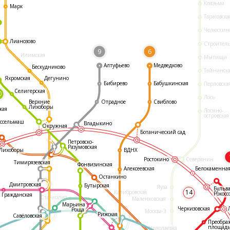
Клязьма
Марк
Тарасовска
Челюскин
Лианозово
Строител
9
6
Илимская
Мытищи
Алтуфьево
Медведково
Бескудниково
Тайнинск
Яхромская
Дегунино
Бибирево
Бабушкинская
Перловска
Селигерская
0
Лось
Отрадное
Свиблово
Верхние
Лихоборы
кая
Лосино-
островская
ссельмаш
Владыкино
Окружная
Ботанический сад
Петровско-
Разумовская
ВДНХ
Лихоборы
Ростокино
Северянин
Тимирязевская
Фонвизинская
Белокаменна
Алексеевская
Останкино
Дмитровская
Бутырская
Яуза
Бульв
14
Калибровская
Рокосс
Гражданская
Станколит
Маленковская
Марьина
Черкизовская
Роща
Москва-3
Рижская
Савёловская
Преобра
площад
Николаевка