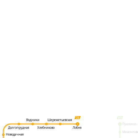
Шереметьевская
Водники
Пушкино
Долгопрудная
Хлебниково
Лобня
Мамонтов
Новодачная