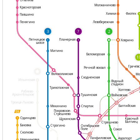
Молжаниново
Красногорская
Физтех
Химки
Павшино
Левобережная
Пенягино
3
7
2
Пятницкое
Планерная
Ховрино
шоссе
Митино
Беломорская
1
Грачёвс
Речной вокзал
*
Волоколамская
Мо
Сходненская
Ильинская
Водный
стадион
Трикотажная
Коптево
Рублево-
Архангельское
Тушинская
Войковская
Троице-Лыково
Балтийская
Мякинино
Спартак
Покровское-
Стрешнево
Одинцово
Красный
Щукинская
Балтиец
Стрешнево
Баковка
Строгино
Октябрьское
Поле
Сокол
Сколково
Панфиловская
Аэропорт
Немчиновка