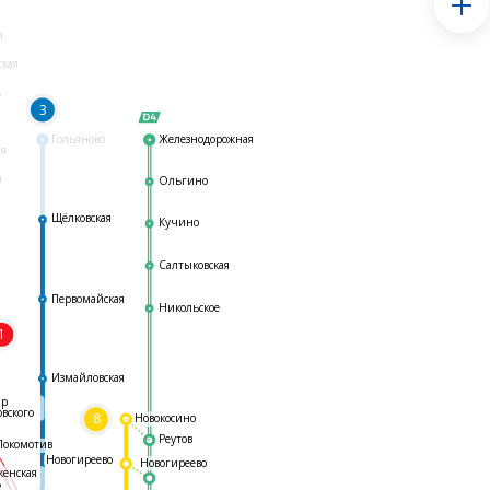
я
ская
ь
3
Гольяново
Железнодорожная
ая
я
Ольгино
Щёлковская
Кучино
Салтыковская
Первомайская
Никольское
1
я
Измайловская
ар
овского
8
Новокосино
Реутов
Локомотив
Новогиреево
Новогиреево
женская
ь