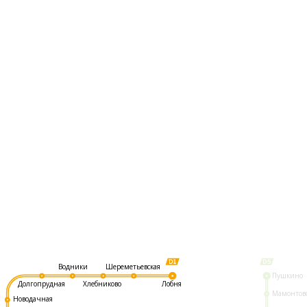
Шереметьевская
Водники
Пушкино
Долгопрудная
Хлебниково
Лобня
Мамонтов
Новодачная