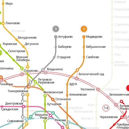
Клязьма
Марк
Тарасовска
Челюскин
Лианозово
Строител
9
6
Илимская
Мытищи
Алтуфьево
Медведково
Бескудниково
Тайнинск
Яхромская
Дегунино
Бибирево
Бабушкинская
Перловска
Селигерская
0
Лось
Отрадное
Свиблово
Верхние
Лихоборы
кая
Лосино-
островская
ссельмаш
Владыкино
Окружная
Ботанический сад
Петровско-
Разумовская
ВДНХ
Лихоборы
Ростокино
Северянин
Тимирязевская
Фонвизинская
Белокаменна
Алексеевская
Останкино
Дмитровская
Бутырская
Яуза
Бульв
14
Калибровская
Рокосс
Гражданская
Станколит
Маленковская
Марьина
Черкизовская
Роща
Москва-3
Рижская
Савёловская
Преобра
площад
Николаевка