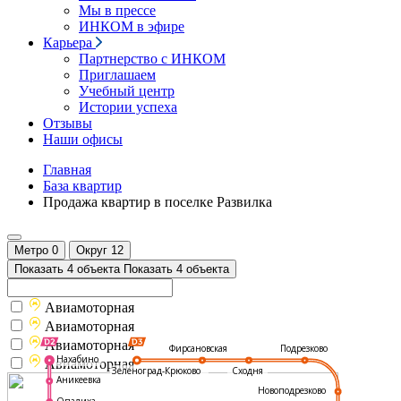
Мы в прессе
ИНКОМ в эфире
Карьера
Партнерство с ИНКОМ
Приглашаем
Учебный центр
Истории успеха
Отзывы
Наши офисы
Главная
База квартир
Продажа квартир в поселке Развилка
Метро
0
Округ
12
Показать 4 объекта
Показать 4 объекта
Авиамоторная
Авиамоторная
Авиамоторная
Подрезково
Фирсановская
Нахабино
Авиамоторная
Зеленоград-Крюково
Сходня
Аникеевка
Новоподрезково
Опалиха