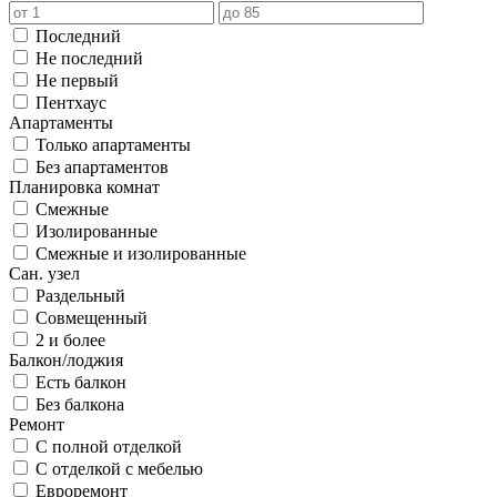
Последний
Не последний
Не первый
Пентхаус
Апартаменты
Только апартаменты
Без апартаментов
Планировка комнат
Смежные
Изолированные
Смежные и изолированные
Сан. узел
Раздельный
Совмещенный
2 и более
Балкон/лоджия
Есть балкон
Без балкона
Ремонт
С полной отделкой
С отделкой с мебелью
Евроремонт