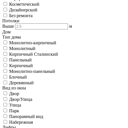
Косметический
Дизайнерский
Без ремонта
Потолки
Выше
м
Дом
Тип дома
Монолитно-кирпичный
Монолитный
Кирпичный Сталинский
Панельный
Кирпичный
Монолитно-панельный
Блочный
Деревянный
Вид из окна
Двор
Двор/Улица
Улица
Парк
Панорамный вид
Набережная
Лифты