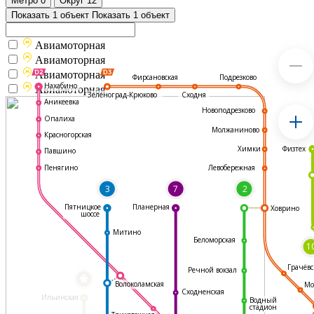
Метро
0
Округ
12
Показать 1 объект
Показать 1 объект
Авиамоторная
Авиамоторная
Авиамоторная
Подрезково
Фирсановская
Нахабино
Авиамоторная
Зеленоград-Крюково
Сходня
Аникеевка
Новоподрезково
Опалиха
Молжаниново
Красногорская
Физтех
Химки
Павшино
Левобережная
Пенягино
3
7
2
Пятницкое
Планерная
Ховрино
шоссе
Митино
Беломорская
1
Грачёвс
Речной вокзал
*
Волоколамская
Мо
Сходненская
Ильинская
Водный
стадион