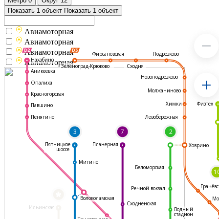
Метро
0
Округ
12
Показать 1 объект
Показать 1 объект
Авиамоторная
Авиамоторная
Авиамоторная
Подрезково
Фирсановская
Нахабино
Авиамоторная
Зеленоград-Крюково
Сходня
Аникеевка
Новоподрезково
Опалиха
Молжаниново
Красногорская
Физтех
Химки
Павшино
Левобережная
Пенягино
3
7
2
Пятницкое
Планерная
Ховрино
шоссе
Митино
Беломорская
1
Грачёвс
Речной вокзал
*
Волоколамская
Мо
Сходненская
Ильинская
Водный
стадион