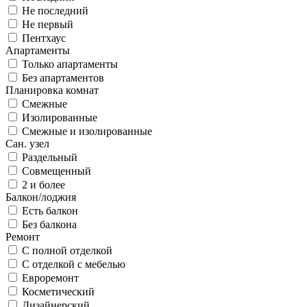
Не последний
Не первый
Пентхаус
Апартаменты
Только апартаменты
Без апартаментов
Планировка комнат
Смежные
Изолированные
Смежные и изолированные
Сан. узел
Раздельный
Совмещенный
2 и более
Балкон/лоджия
Есть балкон
Без балкона
Ремонт
С полной отделкой
С отделкой с мебелью
Евроремонт
Косметический
Дизайнерский