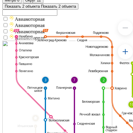
Метро
0
Округ
12
Показать 2 объекта
Показать 2 объекта
Авиамоторная
Авиамоторная
Авиамоторная
Подрезково
Фирсановская
Нахабино
Авиамоторная
Зеленоград-Крюково
Сходня
Аникеевка
Новоподрезково
Опалиха
Молжаниново
Красногорская
Физтех
Химки
Павшино
Левобережная
Пенягино
3
7
2
Пятницкое
Планерная
Ховрино
шоссе
Митино
Беломорская
1
Грачёвс
Речной вокзал
*
Волоколамская
Мо
Сходненская
Ильинская
Водный
стадион