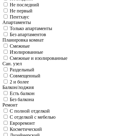
Не последний
Не первый
Пентхаус
Апартаменты
Только апартаменты
Без апартаментов
Планировка комнат
Смежные
Изолированные
Смежные и изолированные
Сан. узел
Раздельный
Совмещенный
2 и более
Балкон/лоджия
Есть балкон
Без балкона
Ремонт
С полной отделкой
С отделкой с мебелью
Евроремонт
Косметический
Дизайнерский