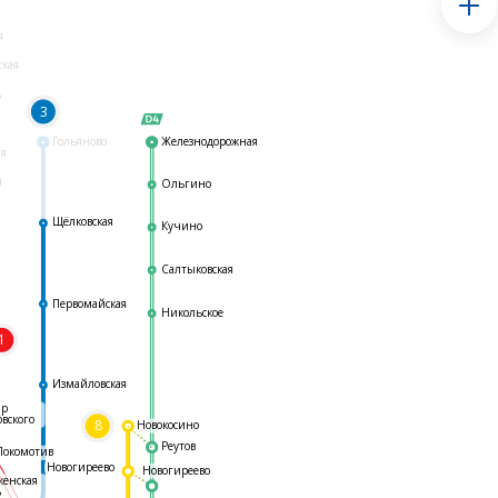
я
ская
ь
3
Гольяново
Железнодорожная
ая
я
Ольгино
Щёлковская
Кучино
Салтыковская
Первомайская
Никольское
1
я
Измайловская
ар
овского
8
Новокосино
Реутов
Локомотив
Новогиреево
Новогиреево
женская
ь