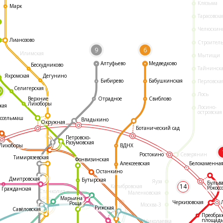
Клязьма
Марк
Тарасовска
Челюскин
Лианозово
Строител
9
6
Илимская
Мытищи
Алтуфьево
Медведково
Бескудниково
Тайнинск
Яхромская
Дегунино
Бибирево
Бабушкинская
Перловска
Селигерская
0
Лось
Отрадное
Свиблово
Верхние
Лихоборы
кая
Лосино-
островская
ссельмаш
Владыкино
Окружная
Ботанический сад
Петровско-
Разумовская
ВДНХ
Лихоборы
Ростокино
Северянин
Тимирязевская
Фонвизинская
Белокаменна
Алексеевская
Останкино
Дмитровская
Бутырская
Яуза
Бульв
14
Калибровская
Рокосс
Гражданская
Станколит
Маленковская
Марьина
Черкизовская
Роща
Москва-3
Рижская
Савёловская
Преобра
площад
Николаевка