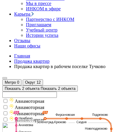
Мы в прессе
ИНКОМ в эфире
Карьера
Партнерство с ИНКОМ
Приглашаем
Учебный центр
Истории успеха
Отзывы
Наши офисы
Главная
Продажа квартир
Продажа квартир в рабочем поселке Тучково
Метро
0
Округ
12
Показать 2 объекта
Показать 2 объекта
Авиамоторная
Авиамоторная
Авиамоторная
Подрезково
Фирсановская
Нахабино
Авиамоторная
Зеленоград-Крюково
Сходня
Аникеевка
Новоподрезково
Опалиха