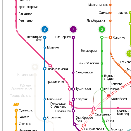
Молжаниново
Красногорская
Физтех
Химки
Павшино
Левобережная
Пенягино
3
7
2
Пятницкое
Планерная
Ховрино
шоссе
Митино
Беломорская
1
Грачёвс
Речной вокзал
*
Волоколамская
Мо
Сходненская
Ильинская
Водный
стадион
Трикотажная
Коптево
Рублево-
Архангельское
Тушинская
Войковская
Троице-Лыково
Балтийская
Мякинино
Спартак
Покровское-
Стрешнево
Одинцово
Красный
Щукинская
Балтиец
Стрешнево
Баковка
Строгино
Октябрьское
Поле
Сокол
Сколково
Панфиловская
Аэропорт
Немчиновка