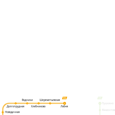
Шереметьевская
Водники
Пушкино
Долгопрудная
Хлебниково
Лобня
Мамонтов
Новодачная