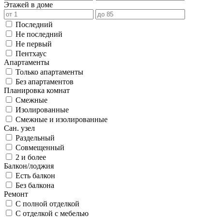
Этажей в доме
Последний
Не последний
Не первый
Пентхаус
Апартаменты
Только апартаменты
Без апартаментов
Планировка комнат
Смежные
Изолированные
Смежные и изолированные
Сан. узел
Раздельный
Совмещенный
2 и более
Балкон/лоджия
Есть балкон
Без балкона
Ремонт
С полной отделкой
С отделкой с мебелью