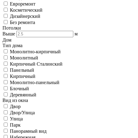
Евроремонт
Косметический
Дизайнерский
Без ремонта
Потолки
Выше
м
Дом
Тип дома
Монолитно-кирпичный
Монолитный
Кирпичный Сталинский
Панельный
Кирпичный
Монолитно-панельный
Блочный
Деревянный
Вид из окна
Двор
Двор/Улица
Улица
Парк
Панорамный вид
Набережная