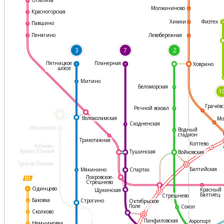
Молжаниново
Красногорская
Физтех
Химки
Павшино
Левобережная
Пенягино
3
7
2
Пятницкое
Планерная
Ховрино
шоссе
Митино
Беломорская
1
Грачёвс
Речной вокзал
*
Волоколамская
Мо
Сходненская
Ильинская
Водный
стадион
Трикотажная
Коптево
Рублево-
Архангельское
Тушинская
Войковская
Троице-Лыково
Балтийская
Мякинино
Спартак
Покровское-
Стрешнево
Одинцово
Красный
Щукинская
Балтиец
Стрешнево
Баковка
Строгино
Октябрьское
Поле
Сокол
Сколково
Панфиловская
Аэропорт
Немчиновка