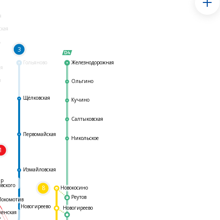
я
ская
ь
3
Гольяново
Железнодорожная
ая
я
Ольгино
Щёлковская
Кучино
Салтыковская
Первомайская
Никольское
1
я
Измайловская
ар
овского
8
Новокосино
Реутов
Локомотив
Новогиреево
Новогиреево
женская
ь