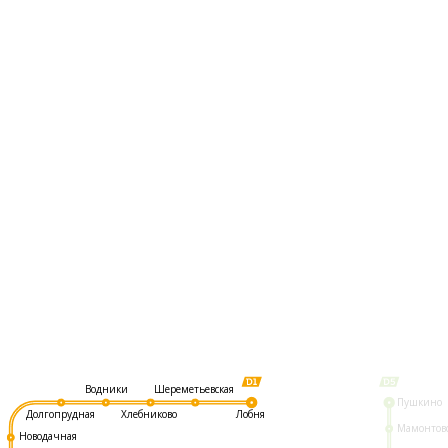
Шереметьевская
Водники
Пушкино
Долгопрудная
Хлебниково
Лобня
Мамонтов
Новодачная