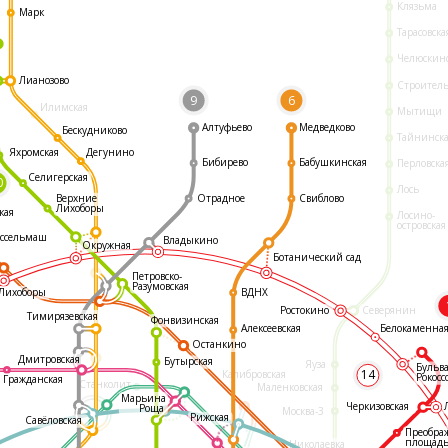
Клязьма
Марк
Тарасовска
Челюскин
Лианозово
Строител
9
6
Илимская
Мытищи
Алтуфьево
Медведково
Бескудниково
Тайнинск
Яхромская
Дегунино
Бибирево
Бабушкинская
Перловска
Селигерская
0
Лось
Отрадное
Свиблово
Верхние
Лихоборы
кая
Лосино-
островская
ссельмаш
Владыкино
Окружная
Ботанический сад
Петровско-
Разумовская
ВДНХ
Лихоборы
Ростокино
Северянин
Тимирязевская
Фонвизинская
Белокаменна
Алексеевская
Останкино
Дмитровская
Бутырская
Яуза
Бульв
14
Калибровская
Рокосс
Гражданская
Станколит
Маленковская
Марьина
Черкизовская
Роща
Москва-3
Рижская
Савёловская
Преобра
площад
Николаевка