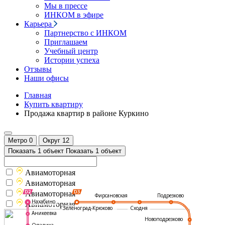
Мы в прессе
ИНКОМ в эфире
Карьера
Партнерство с ИНКОМ
Приглашаем
Учебный центр
Истории успеха
Отзывы
Наши офисы
Главная
Купить квартиру
Продажа квартир в районе Куркино
Метро
0
Округ
12
Показать 1 объект
Показать 1 объект
Авиамоторная
Авиамоторная
Авиамоторная
Подрезково
Фирсановская
Нахабино
Авиамоторная
Зеленоград-Крюково
Сходня
Аникеевка
Новоподрезково
Опалиха