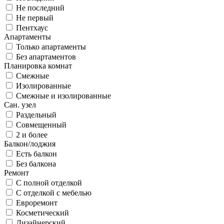
Не последний
Не первый
Пентхаус
Апартаменты
Только апартаменты
Без апартаментов
Планировка комнат
Смежные
Изолированные
Смежные и изолированные
Сан. узел
Раздельный
Совмещенный
2 и более
Балкон/лоджия
Есть балкон
Без балкона
Ремонт
С полной отделкой
С отделкой с мебелью
Евроремонт
Косметический
Дизайнерский