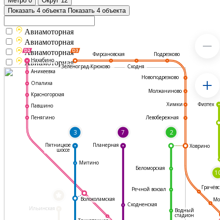
Метро
0
Округ
12
Показать 4 объекта
Показать 4 объекта
Авиамоторная
Авиамоторная
Авиамоторная
Подрезково
Фирсановская
Нахабино
Авиамоторная
Зеленоград-Крюково
Сходня
Аникеевка
Новоподрезково
Опалиха
Молжаниново
Красногорская
Физтех
Химки
Павшино
Левобережная
Пенягино
3
7
2
Пятницкое
Планерная
Ховрино
шоссе
Митино
Беломорская
1
Грачёвс
Речной вокзал
*
Волоколамская
Мо
Сходненская
Ильинская
Водный
стадион