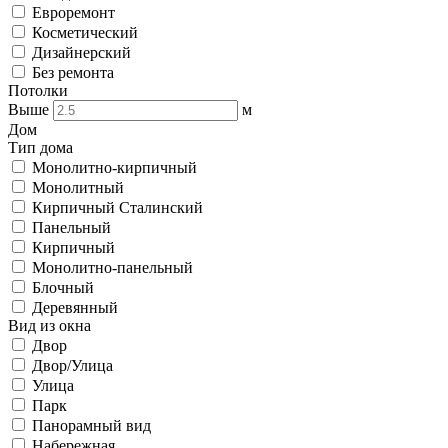
Евроремонт
Косметический
Дизайнерский
Без ремонта
Потолки
Выше
м
Дом
Тип дома
Монолитно-кирпичный
Монолитный
Кирпичный Сталинский
Панельный
Кирпичный
Монолитно-панельный
Блочный
Деревянный
Вид из окна
Двор
Двор/Улица
Улица
Парк
Панорамный вид
Набережная