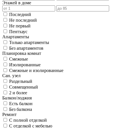
Этажей в доме
Последний
Не последний
Не первый
Пентхаус
Апартаменты
Только апартаменты
Без апартаментов
Планировка комнат
Смежные
Изолированные
Смежные и изолированные
Сан. узел
Раздельный
Совмещенный
2 и более
Балкон/лоджия
Есть балкон
Без балкона
Ремонт
С полной отделкой
С отделкой с мебелью