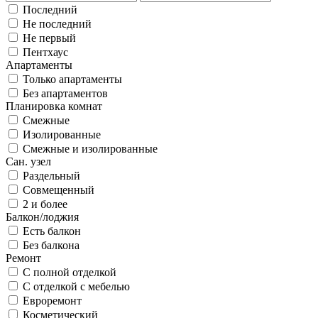
Последний
Не последний
Не первый
Пентхаус
Апартаменты
Только апартаменты
Без апартаментов
Планировка комнат
Смежные
Изолированные
Смежные и изолированные
Сан. узел
Раздельный
Совмещенный
2 и более
Балкон/лоджия
Есть балкон
Без балкона
Ремонт
С полной отделкой
С отделкой с мебелью
Евроремонт
Косметический