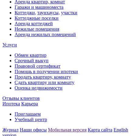
Аренда квартир, комнат
Гаражи и машиноместа
Коттеджи,
таунхаусы,
участки
Коттеджные поселки
Аренда коттеджей
Нежилые помещения
Аренда нежилых помещений
Услуги
Обмен квартир
Срочный выкуп
Правовой сертификат
Помощь в получении ипотеки
Продать квартиру, комнату
Сдать квартиру или комнату
Оценка недвижимости
Отзывы клиентов
Ипотека
Карьера
Приглашаем
Учебный центр
Журнал
Наши офисы
Мобильная версия
Карта сайта
English
version