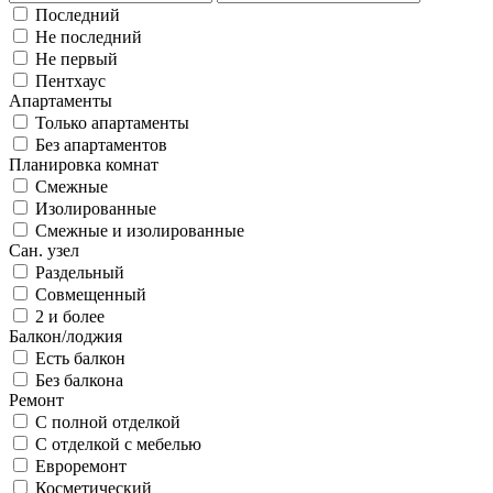
Последний
Не последний
Не первый
Пентхаус
Апартаменты
Только апартаменты
Без апартаментов
Планировка комнат
Смежные
Изолированные
Смежные и изолированные
Сан. узел
Раздельный
Совмещенный
2 и более
Балкон/лоджия
Есть балкон
Без балкона
Ремонт
С полной отделкой
С отделкой с мебелью
Евроремонт
Косметический