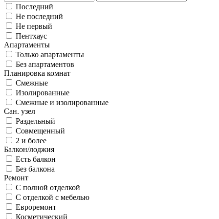
Последний
Не последний
Не первый
Пентхаус
Апартаменты
Только апартаменты
Без апартаментов
Планировка комнат
Смежные
Изолированные
Смежные и изолированные
Сан. узел
Раздельный
Совмещенный
2 и более
Балкон/лоджия
Есть балкон
Без балкона
Ремонт
С полной отделкой
С отделкой с мебелью
Евроремонт
Косметический