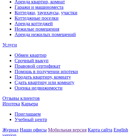
Аренда квартир, комнат
Гаражи и машиноместа
Коттеджи,
таунхаусы,
участки
Коттеджные поселки
Аренда коттеджей
Нежилые помещения
Аренда нежилых помещений
Услуги
Обмен квартир
Срочный выкуп
Правовой сертификат
Помощь в получении ипотеки
Продать квартиру, комнату
Сдать квартиру или комнату
Оценка недвижимости
Отзывы клиентов
Ипотека
Карьера
Приглашаем
Учебный центр
Журнал
Наши офисы
Мобильная версия
Карта сайта
English
version