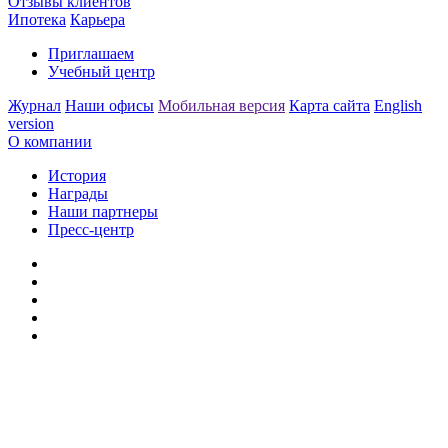
Отзывы клиентов
Ипотека
Карьера
Приглашаем
Учебный центр
Журнал
Наши офисы
Мобильная версия
Карта сайта
English
version
О компании
История
Награды
Наши партнеры
Пресс-центр
Заметили ошибку?
Сообщите нам, пожалуйста,
через
форму обратной связи.