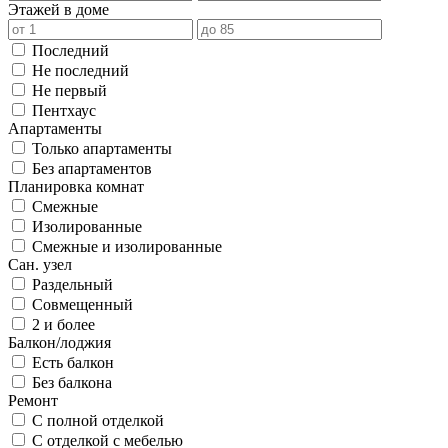
Этажей в доме
Последний
Не последний
Не первый
Пентхаус
Апартаменты
Только апартаменты
Без апартаментов
Планировка комнат
Смежные
Изолированные
Смежные и изолированные
Сан. узел
Раздельный
Совмещенный
2 и более
Балкон/лоджия
Есть балкон
Без балкона
Ремонт
С полной отделкой
С отделкой с мебелью