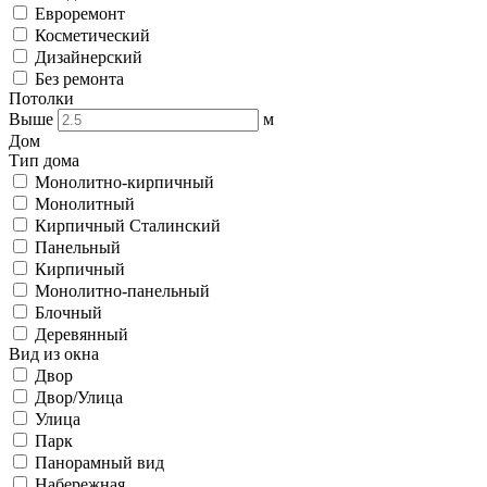
Евроремонт
Косметический
Дизайнерский
Без ремонта
Потолки
Выше
м
Дом
Тип дома
Монолитно-кирпичный
Монолитный
Кирпичный Сталинский
Панельный
Кирпичный
Монолитно-панельный
Блочный
Деревянный
Вид из окна
Двор
Двор/Улица
Улица
Парк
Панорамный вид
Набережная