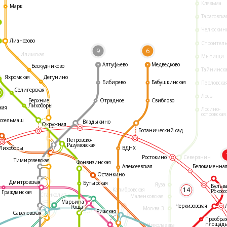
Клязьма
Марк
Тарасовска
Челюскин
Лианозово
Строител
9
6
Илимская
Мытищи
Алтуфьево
Медведково
Бескудниково
Тайнинск
Яхромская
Дегунино
Бибирево
Бабушкинская
Перловска
Селигерская
0
Лось
Отрадное
Свиблово
Верхние
Лихоборы
кая
Лосино-
островская
ссельмаш
Владыкино
Окружная
Ботанический сад
Петровско-
Разумовская
ВДНХ
Лихоборы
Ростокино
Северянин
Тимирязевская
Фонвизинская
Белокаменна
Алексеевская
Останкино
Дмитровская
Бутырская
Яуза
Бульв
14
Калибровская
Рокосс
Гражданская
Станколит
Маленковская
Марьина
Черкизовская
Роща
Москва-3
Рижская
Савёловская
Преобра
площад
Николаевка