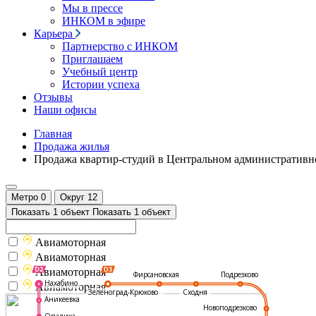
Мы в прессе
ИНКОМ в эфире
Карьера
Партнерство с ИНКОМ
Приглашаем
Учебный центр
Истории успеха
Отзывы
Наши офисы
Главная
Продажа жилья
Продажа квартир-студий в Центральном административн
Метро
0
Округ
12
Показать 1 объект
Показать 1 объект
Авиамоторная
Авиамоторная
Авиамоторная
Подрезково
Фирсановская
Нахабино
Авиамоторная
Зеленоград-Крюково
Сходня
Аникеевка
Новоподрезково
Опалиха