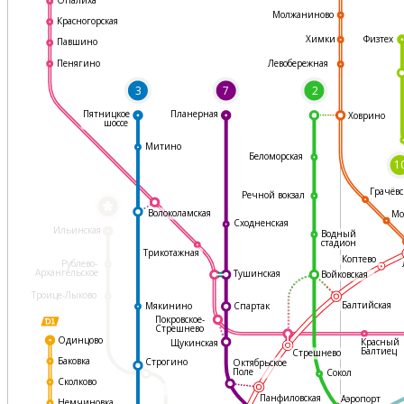
Молжаниново
Красногорская
Физтех
Химки
Павшино
Левобережная
Пенягино
3
7
2
Пятницкое
Планерная
Ховрино
шоссе
Митино
Беломорская
1
Грачёвс
Речной вокзал
*
Волоколамская
Мо
Сходненская
Ильинская
Водный
стадион
Трикотажная
Коптево
Рублево-
Архангельское
Тушинская
Войковская
Троице-Лыково
Балтийская
Мякинино
Спартак
Покровское-
Стрешнево
Одинцово
Красный
Щукинская
Балтиец
Стрешнево
Баковка
Строгино
Октябрьское
Поле
Сокол
Сколково
Панфиловская
Аэропорт
Немчиновка