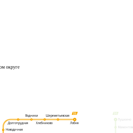
ом округе
Шереметьевская
Водники
Пушкино
Долгопрудная
Хлебниково
Лобня
Мамонтов
Новодачная