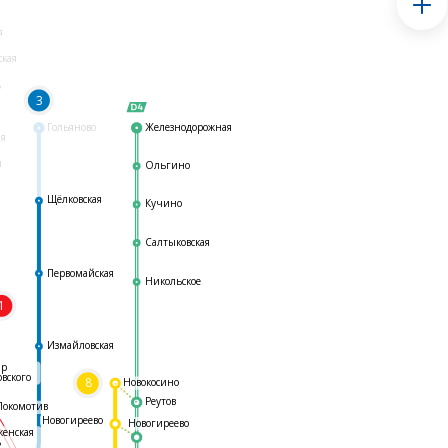
я
ская
ь
3
Гольяново
Железнодорожная
ая
я
Ольгино
Щёлковская
Кучино
Салтыковская
Первомайская
Никольское
1
я
Измайловская
ар
овского
8
Новокосино
Реутов
Локомотив
Новогиреево
Новогиреево
женская
ь