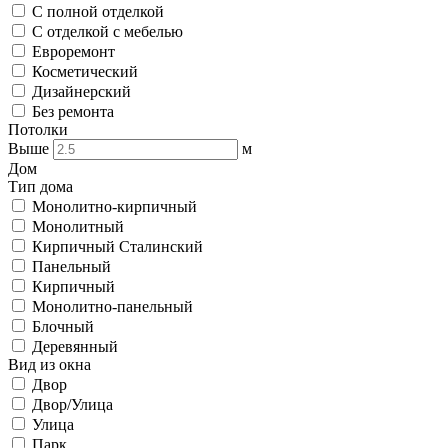
С полной отделкой
С отделкой с мебелью
Евроремонт
Косметический
Дизайнерский
Без ремонта
Потолки
Выше
м
Дом
Тип дома
Монолитно-кирпичный
Монолитный
Кирпичный Сталинский
Панельный
Кирпичный
Монолитно-панельный
Блочный
Деревянный
Вид из окна
Двор
Двор/Улица
Улица
Парк