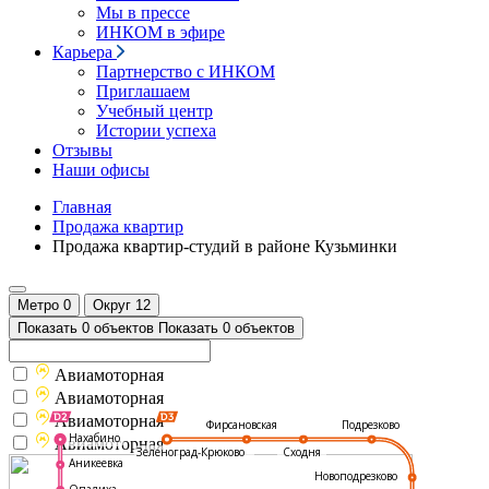
Мы в прессе
ИНКОМ в эфире
Карьера
Партнерство с ИНКОМ
Приглашаем
Учебный центр
Истории успеха
Отзывы
Наши офисы
Главная
Продажа квартир
Продажа квартир-студий в районе Кузьминки
Метро
0
Округ
12
Показать 0 объектов
Показать 0 объектов
Авиамоторная
Авиамоторная
Авиамоторная
Подрезково
Фирсановская
Нахабино
Авиамоторная
Зеленоград-Крюково
Сходня
Аникеевка
Новоподрезково
Опалиха