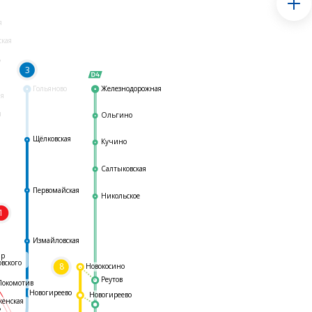
я
ская
ь
3
Гольяново
Железнодорожная
ая
я
Ольгино
Щёлковская
Кучино
Салтыковская
Первомайская
Никольское
1
я
Измайловская
ар
овского
8
Новокосино
Реутов
Локомотив
Новогиреево
Новогиреево
женская
ь