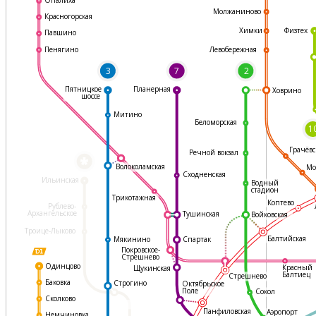
Молжаниново
Красногорская
Физтех
Химки
Павшино
Левобережная
Пенягино
3
7
2
Пятницкое
Планерная
Ховрино
шоссе
Митино
Беломорская
1
Грачёвс
Речной вокзал
*
Волоколамская
Мо
Сходненская
Ильинская
Водный
стадион
Трикотажная
Коптево
Рублево-
Архангельское
Тушинская
Войковская
Троице-Лыково
Балтийская
Мякинино
Спартак
Покровское-
Стрешнево
Одинцово
Красный
Щукинская
Балтиец
Стрешнево
Баковка
Строгино
Октябрьское
Поле
Сокол
Сколково
Панфиловская
Аэропорт
Немчиновка