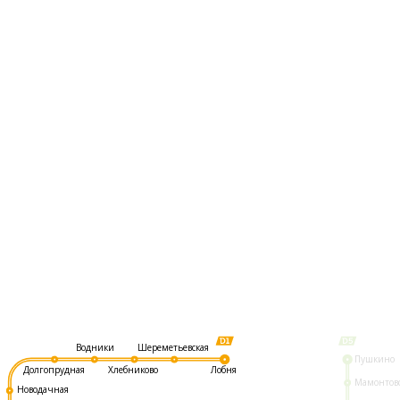
Шереметьевская
Водники
Пушкино
Долгопрудная
Хлебниково
Лобня
Мамонтов
Новодачная