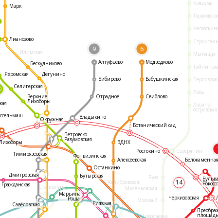
Клязьма
Марк
Тарасовска
Челюскин
Лианозово
Строител
9
6
Илимская
Мытищи
Алтуфьево
Медведково
Бескудниково
Тайнинск
Яхромская
Дегунино
Бибирево
Бабушкинская
Перловска
Селигерская
0
Лось
Отрадное
Свиблово
Верхние
Лихоборы
кая
Лосино-
островская
ссельмаш
Владыкино
Окружная
Ботанический сад
Петровско-
Разумовская
ВДНХ
Лихоборы
Ростокино
Северянин
Тимирязевская
Фонвизинская
Белокаменна
Алексеевская
Останкино
Дмитровская
Бутырская
Яуза
Бульв
14
Калибровская
Рокосс
Гражданская
Станколит
Маленковская
Марьина
Черкизовская
Роща
Москва-3
Рижская
Савёловская
Преобра
площад
Николаевка