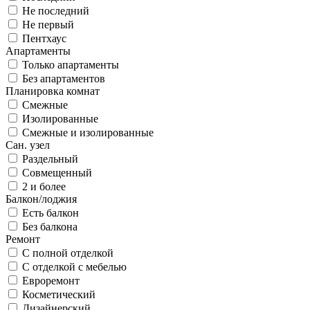
Не последний
Не первый
Пентхаус
Апартаменты
Только апартаменты
Без апартаментов
Планировка комнат
Смежные
Изолированные
Смежные и изолированные
Сан. узел
Раздельный
Совмещенный
2 и более
Балкон/лоджия
Есть балкон
Без балкона
Ремонт
С полной отделкой
С отделкой с мебелью
Евроремонт
Косметический
Дизайнерский