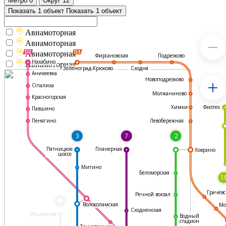
Метро
0
Округ
12
Показать 1 объект
Показать 1 объект
Авиамоторная
Авиамоторная
Авиамоторная
Подрезково
Фирсановская
Нахабино
Авиамоторная
Зеленоград-Крюково
Сходня
Аникеевка
Новоподрезково
Опалиха
Молжаниново
Красногорская
Физтех
Химки
Павшино
Левобережная
Пенягино
3
7
2
Пятницкое
Планерная
Ховрино
шоссе
Митино
Беломорская
1
Грачёвс
Речной вокзал
*
Волоколамская
Мо
Сходненская
Ильинская
Водный
стадион