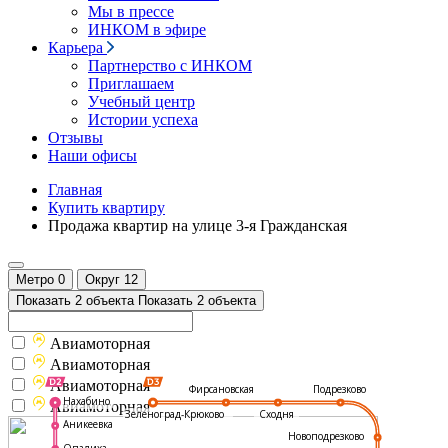
Мы в прессе
ИНКОМ в эфире
Карьера
Партнерство с ИНКОМ
Приглашаем
Учебный центр
Истории успеха
Отзывы
Наши офисы
Главная
Купить квартиру
Продажа квартир на улице 3-я Гражданская
Метро
0
Округ
12
Показать 2 объекта
Показать 2 объекта
Авиамоторная
Авиамоторная
Авиамоторная
Подрезково
Фирсановская
Нахабино
Авиамоторная
Зеленоград-Крюково
Сходня
Аникеевка
Новоподрезково
Опалиха