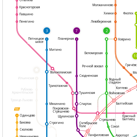
Молжаниново
Красногорская
Физтех
Химки
Павшино
Левобережная
Пенягино
3
7
2
Пятницкое
Планерная
Ховрино
шоссе
Митино
Беломорская
1
Грачёвс
Речной вокзал
*
Волоколамская
Мо
Сходненская
Ильинская
Водный
стадион
Трикотажная
Коптево
Рублево-
Архангельское
Тушинская
Войковская
Троице-Лыково
Балтийская
Мякинино
Спартак
Покровское-
Стрешнево
Одинцово
Красный
Щукинская
Балтиец
Стрешнево
Баковка
Строгино
Октябрьское
Поле
Сокол
Сколково
Панфиловская
Аэропорт
Немчиновка