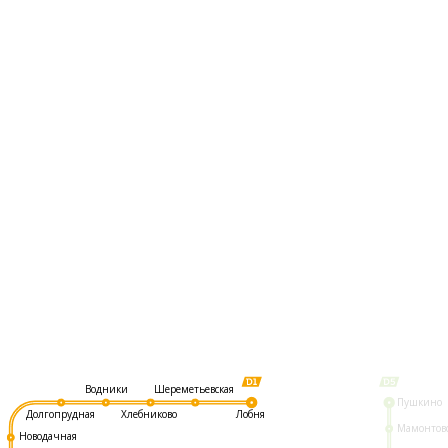
Шереметьевская
Водники
Пушкино
Долгопрудная
Хлебниково
Лобня
Мамонтов
Новодачная