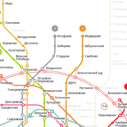
Клязьма
Марк
Тарасовска
Челюскин
Лианозово
Строител
9
6
Илимская
Мытищи
Алтуфьево
Медведково
Бескудниково
Тайнинск
Яхромская
Дегунино
Бибирево
Бабушкинская
Перловска
Селигерская
0
Лось
Отрадное
Свиблово
Верхние
Лихоборы
кая
Лосино-
островская
ссельмаш
Владыкино
Окружная
Ботанический сад
Петровско-
Разумовская
ВДНХ
Лихоборы
Ростокино
Северянин
Тимирязевская
Фонвизинская
Белокаменна
Алексеевская
Останкино
Дмитровская
Бутырская
Яуза
Бульв
14
Калибровская
Рокосс
Гражданская
Станколит
Маленковская
Марьина
Черкизовская
Роща
Москва-3
Рижская
Савёловская
Преобра
площад
Николаевка