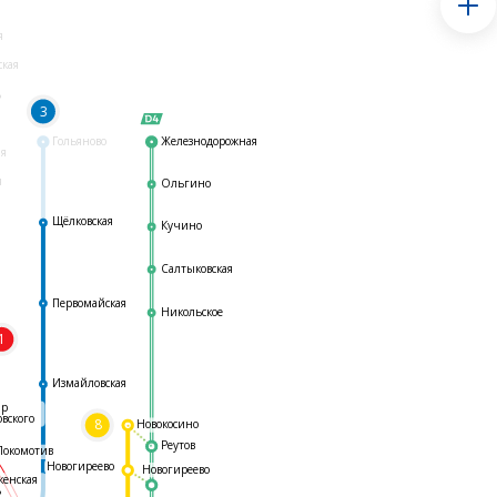
я
ская
ь
3
Гольяново
Железнодорожная
ая
я
Ольгино
Щёлковская
Кучино
Салтыковская
Первомайская
Никольское
1
я
Измайловская
ар
овского
8
Новокосино
Реутов
Локомотив
Новогиреево
Новогиреево
женская
ь