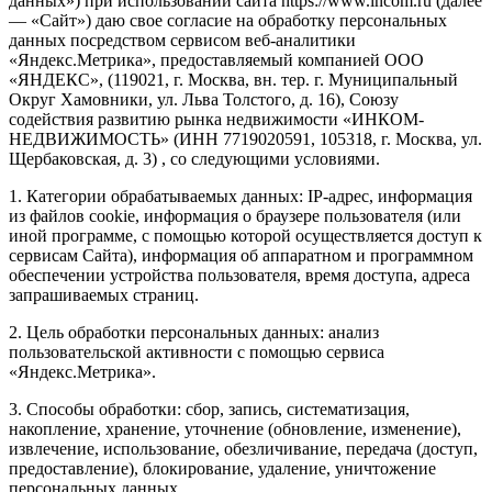
данных») при использовании сайта https://www.incom.ru (далее
— «Сайт») даю свое согласие на обработку персональных
данных посредством сервисом веб-аналитики
«Яндекс.Метрика», предоставляемый компанией ООО
«ЯНДЕКС», (119021, г. Москва, вн. тер. г. Муниципальный
Округ Хамовники, ул. Льва Толстого, д. 16), Союзу
содействия развитию рынка недвижимости «ИНКОМ-
НЕДВИЖИМОСТЬ» (ИНН 7719020591, 105318, г. Москва, ул.
Щербаковская, д. 3) , со следующими условиями.
1. Категории обрабатываемых данных: IP-адрес, информация
из файлов cookie, информация о браузере пользователя (или
иной программе, с помощью которой осуществляется доступ к
сервисам Сайта), информация об аппаратном и программном
обеспечении устройства пользователя, время доступа, адреса
запрашиваемых страниц.
2. Цель обработки персональных данных: анализ
пользовательской активности с помощью сервиса
«Яндекс.Метрика».
3. Способы обработки: сбор, запись, систематизация,
накопление, хранение, уточнение (обновление, изменение),
извлечение, использование, обезличивание, передача (доступ,
предоставление), блокирование, удаление, уничтожение
персональных данных.