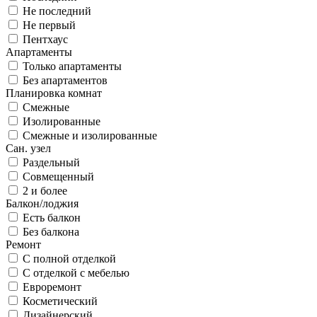
Не последний
Не первый
Пентхаус
Апартаменты
Только апартаменты
Без апартаментов
Планировка комнат
Смежные
Изолированные
Смежные и изолированные
Сан. узел
Раздельный
Совмещенный
2 и более
Балкон/лоджия
Есть балкон
Без балкона
Ремонт
С полной отделкой
С отделкой с мебелью
Евроремонт
Косметический
Дизайнерский