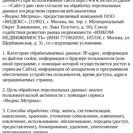
данных») при использовании сайта https://www.incom.ru (далее
— «Сайт») даю свое согласие на обработку персональных
данных посредством сервисом веб-аналитики
«Яндекс.Метрика», предоставляемый компанией ООО
«ЯНДЕКС», (119021, г. Москва, вн. тер. г. Муниципальный
Округ Хамовники, ул. Льва Толстого, д. 16), Союзу
содействия развитию рынка недвижимости «ИНКОМ-
НЕДВИЖИМОСТЬ» (ИНН 7719020591, 105318, г. Москва, ул.
Щербаковская, д. 3) , со следующими условиями.
1. Категории обрабатываемых данных: IP-адрес, информация
из файлов cookie, информация о браузере пользователя (или
иной программе, с помощью которой осуществляется доступ к
сервисам Сайта), информация об аппаратном и программном
обеспечении устройства пользователя, время доступа, адреса
запрашиваемых страниц.
2. Цель обработки персональных данных: анализ
пользовательской активности с помощью сервиса
«Яндекс.Метрика».
3. Способы обработки: сбор, запись, систематизация,
накопление, хранение, уточнение (обновление, изменение),
извлечение, использование, обезличивание, передача (доступ,
предоставление), блокирование, удаление, уничтожение
персональных данных.