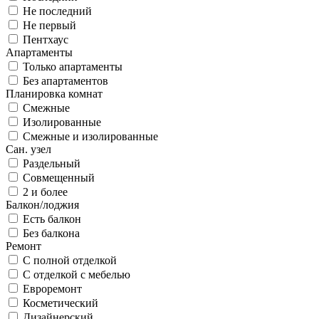
Не последний
Не первый
Пентхаус
Апартаменты
Только апартаменты
Без апартаментов
Планировка комнат
Смежные
Изолированные
Смежные и изолированные
Сан. узел
Раздельный
Совмещенный
2 и более
Балкон/лоджия
Есть балкон
Без балкона
Ремонт
С полной отделкой
С отделкой с мебелью
Евроремонт
Косметический
Дизайнерский