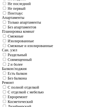
Не последний
Не первый
Пентхаус
Апартаменты
Только апартаменты
Без апартаментов
Планировка комнат
Смежные
Изолированные
Смежные и изолированные
Сан. узел
Раздельный
Совмещенный
2 и более
Балкон/лоджия
Есть балкон
Без балкона
Ремонт
С полной отделкой
С отделкой с мебелью
Евроремонт
Косметический
Дизайнерский