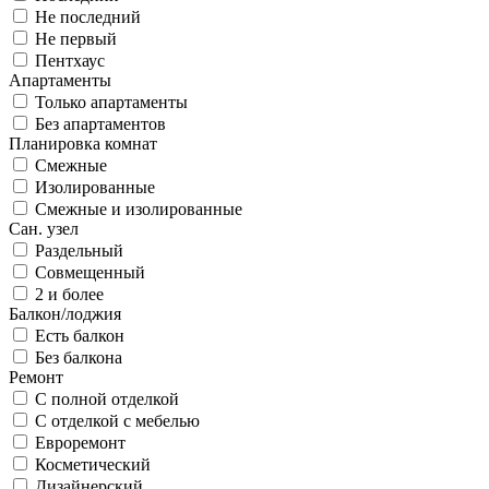
Не последний
Не первый
Пентхаус
Апартаменты
Только апартаменты
Без апартаментов
Планировка комнат
Смежные
Изолированные
Смежные и изолированные
Сан. узел
Раздельный
Совмещенный
2 и более
Балкон/лоджия
Есть балкон
Без балкона
Ремонт
С полной отделкой
С отделкой с мебелью
Евроремонт
Косметический
Дизайнерский