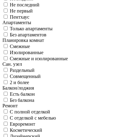
Не последний
Не первый
Пентхаус
Апартаменты
Только апартаменты
Без апартаментов
Планировка комнат
Смежные
Изолированные
Смежные и изолированные
Сан. узел
Раздельный
Совмещенный
2 и более
Балкон/лоджия
Есть балкон
Без балкона
Ремонт
С полной отделкой
С отделкой с мебелью
Евроремонт
Косметический
Дизайнерский