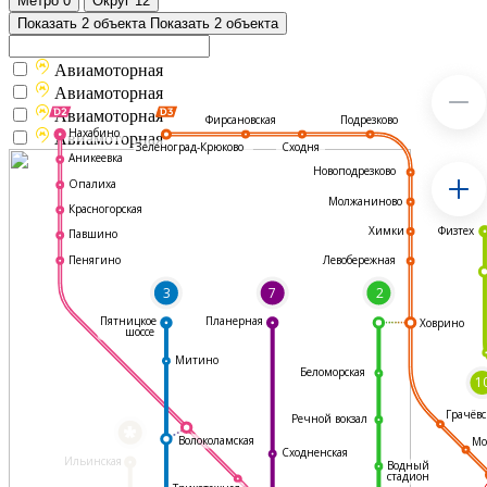
Метро
0
Округ
12
Показать 2 объекта
Показать 2 объекта
Авиамоторная
Авиамоторная
Авиамоторная
Подрезково
Фирсановская
Нахабино
Авиамоторная
Зеленоград-Крюково
Сходня
Аникеевка
Новоподрезково
Опалиха
Молжаниново
Красногорская
Физтех
Химки
Павшино
Левобережная
Пенягино
3
7
2
Пятницкое
Планерная
Ховрино
шоссе
Митино
Беломорская
1
Грачёвс
Речной вокзал
*
Волоколамская
Мо
Сходненская
Ильинская
Водный
стадион