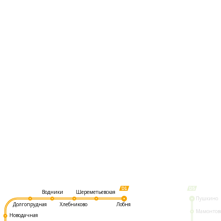
Шереметьевская
Водники
Пушкино
Долгопрудная
Хлебниково
Лобня
Мамонтов
Новодачная