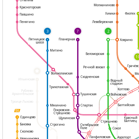
Молжаниново
Красногорская
Физтех
Химки
Павшино
Левобережная
Пенягино
3
7
2
Пятницкое
Планерная
Ховрино
шоссе
Митино
Беломорская
1
Грачёвс
Речной вокзал
*
Волоколамская
Мо
Сходненская
Ильинская
Водный
стадион
Трикотажная
Коптево
Рублево-
Архангельское
Тушинская
Войковская
Троице-Лыково
Балтийская
Мякинино
Спартак
Покровское-
Стрешнево
Одинцово
Красный
Щукинская
Балтиец
Стрешнево
Баковка
Строгино
Октябрьское
Поле
Сокол
Сколково
Панфиловская
Аэропорт
Немчиновка