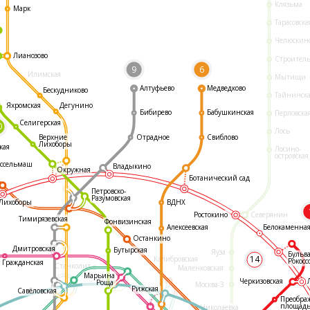
Клязьма
Марк
Тарасовска
Челюскин
Лианозово
Строител
9
6
Илимская
Мытищи
Алтуфьево
Медведково
Бескудниково
Тайнинск
Яхромская
Дегунино
Бибирево
Бабушкинская
Перловска
Селигерская
0
Лось
Отрадное
Свиблово
Верхние
Лихоборы
кая
Лосино-
островская
ссельмаш
Владыкино
Окружная
Ботанический сад
Петровско-
Разумовская
ВДНХ
Лихоборы
Ростокино
Северянин
Тимирязевская
Фонвизинская
Белокаменна
Алексеевская
Останкино
Дмитровская
Бутырская
Яуза
Бульв
14
Калибровская
Рокосс
Гражданская
Станколит
Маленковская
Марьина
Черкизовская
Роща
Москва-3
Рижская
Савёловская
Преобра
площад
Николаевка