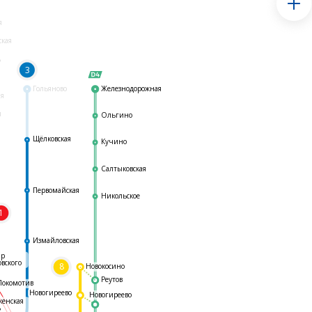
я
ская
ь
3
Гольяново
Железнодорожная
ая
я
Ольгино
Щёлковская
Кучино
Салтыковская
Первомайская
Никольское
1
я
Измайловская
ар
овского
8
Новокосино
Реутов
Локомотив
Новогиреево
Новогиреево
женская
ь