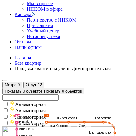
Мы в прессе
ИНКОМ в эфире
Карьера
Партнерство с ИНКОМ
Приглашаем
Учебный центр
Истории успеха
Отзывы
Наши офисы
Главная
База квартир
Продажа квартир на улице Домостроительная
Метро
0
Округ
12
Показать 0 объектов
Показать 0 объектов
Авиамоторная
Авиамоторная
Авиамоторная
Подрезково
Фирсановская
Нахабино
Авиамоторная
Зеленоград-Крюково
Сходня
Аникеевка
Новоподрезково
Опалиха