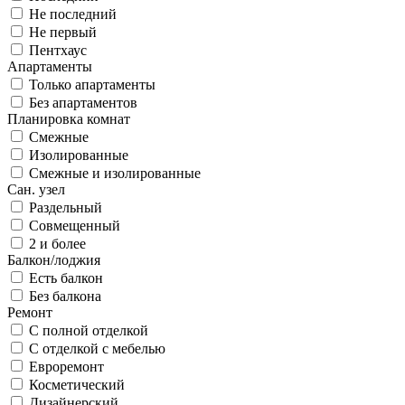
Не последний
Не первый
Пентхаус
Апартаменты
Только апартаменты
Без апартаментов
Планировка комнат
Смежные
Изолированные
Смежные и изолированные
Сан. узел
Раздельный
Совмещенный
2 и более
Балкон/лоджия
Есть балкон
Без балкона
Ремонт
С полной отделкой
С отделкой с мебелью
Евроремонт
Косметический
Дизайнерский