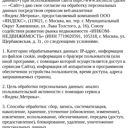
данных») при использовании сайта https://www.incom.ru (далее
— «Сайт») даю свое согласие на обработку персональных
данных посредством сервисом веб-аналитики
«Яндекс.Метрика», предоставляемый компанией ООО
«ЯНДЕКС», (119021, г. Москва, вн. тер. г. Муниципальный
Округ Хамовники, ул. Льва Толстого, д. 16), Союзу
содействия развитию рынка недвижимости «ИНКОМ-
НЕДВИЖИМОСТЬ» (ИНН 7719020591, 105318, г. Москва, ул.
Щербаковская, д. 3) , со следующими условиями.
1. Категории обрабатываемых данных: IP-адрес, информация
из файлов cookie, информация о браузере пользователя (или
иной программе, с помощью которой осуществляется доступ к
сервисам Сайта), информация об аппаратном и программном
обеспечении устройства пользователя, время доступа, адреса
запрашиваемых страниц.
2. Цель обработки персональных данных: анализ
пользовательской активности с помощью сервиса
«Яндекс.Метрика».
3. Способы обработки: сбор, запись, систематизация,
накопление, хранение, уточнение (обновление, изменение),
извлечение, использование, обезличивание, передача (доступ,
предоставление), блокирование, удаление, уничтожение
персональных данных.