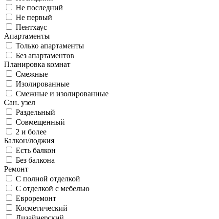
Не последний
Не первый
Пентхаус
Апартаменты
Только апартаменты
Без апартаментов
Планировка комнат
Смежные
Изолированные
Смежные и изолированные
Сан. узел
Раздельный
Совмещенный
2 и более
Балкон/лоджия
Есть балкон
Без балкона
Ремонт
С полной отделкой
С отделкой с мебелью
Евроремонт
Косметический
Дизайнерский