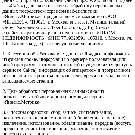
данных») при использовании сайта https://www.incom.ru (далее
— «Сайт») даю свое согласие на обработку персональных
данных посредством сервисом веб-аналитики
«Яндекс.Метрика», предоставляемый компанией ООО
«ЯНДЕКС», (119021, г. Москва, вн. тер. г. Муниципальный
Округ Хамовники, ул. Льва Толстого, д. 16), Союзу
содействия развитию рынка недвижимости «ИНКОМ-
НЕДВИЖИМОСТЬ» (ИНН 7719020591, 105318, г. Москва, ул.
Щербаковская, д. 3) , со следующими условиями.
1. Категории обрабатываемых данных: IP-адрес, информация
из файлов cookie, информация о браузере пользователя (или
иной программе, с помощью которой осуществляется доступ к
сервисам Сайта), информация об аппаратном и программном
обеспечении устройства пользователя, время доступа, адреса
запрашиваемых страниц.
2. Цель обработки персональных данных: анализ
пользовательской активности с помощью сервиса
«Яндекс.Метрика».
3. Способы обработки: сбор, запись, систематизация,
накопление, хранение, уточнение (обновление, изменение),
извлечение, использование, обезличивание, передача (доступ,
предоставление), блокирование, удаление, уничтожение
персональных данных.