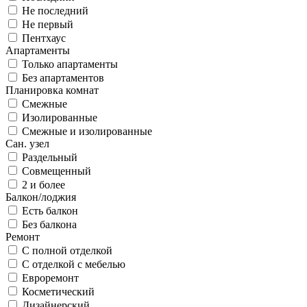
Не последний
Не первый
Пентхаус
Апартаменты
Только апартаменты
Без апартаментов
Планировка комнат
Смежные
Изолированные
Смежные и изолированные
Сан. узел
Раздельный
Совмещенный
2 и более
Балкон/лоджия
Есть балкон
Без балкона
Ремонт
С полной отделкой
С отделкой с мебелью
Евроремонт
Косметический
Дизайнерский