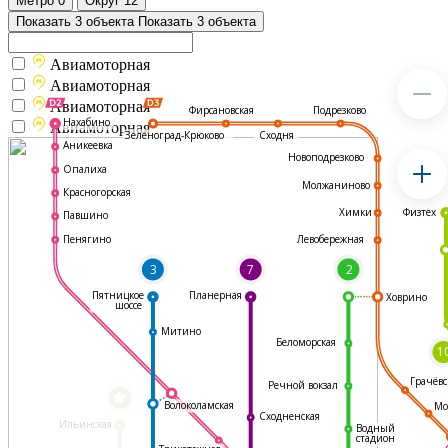
Метро
0
Округ
12
Показать 3 объекта
Показать 3 объекта
Авиамоторная
Авиамоторная
Авиамоторная
Подрезково
Фирсановская
Нахабино
Авиамоторная
Зеленоград-Крюково
Сходня
Аникеевка
Новоподрезково
Опалиха
Молжаниново
Красногорская
Физтех
Химки
Павшино
Левобережная
Пенягино
3
7
2
Пятницкое
Планерная
Ховрино
шоссе
Митино
Беломорская
1
Грачёвс
Речной вокзал
*
Волоколамская
Мо
Сходненская
Ильинская
Водный
стадион