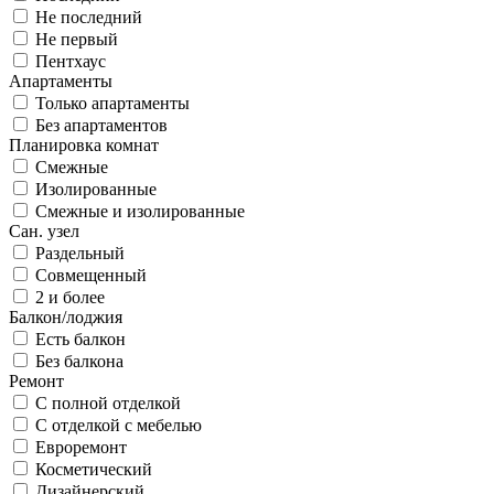
Не последний
Не первый
Пентхаус
Апартаменты
Только апартаменты
Без апартаментов
Планировка комнат
Смежные
Изолированные
Смежные и изолированные
Сан. узел
Раздельный
Совмещенный
2 и более
Балкон/лоджия
Есть балкон
Без балкона
Ремонт
С полной отделкой
С отделкой с мебелью
Евроремонт
Косметический
Дизайнерский