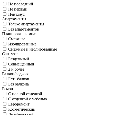
Не последний
Не первый
Пентхаус
Апартаменты
Только апартаменты
Без апартаментов
Планировка комнат
Смежные
Изолированные
Смежные и изолированные
Сан. узел
Раздельный
Совмещенный
2 и более
Балкон/лоджия
Есть балкон
Без балкона
Ремонт
С полной отделкой
С отделкой с мебелью
Евроремонт
Косметический
Дизайнерский