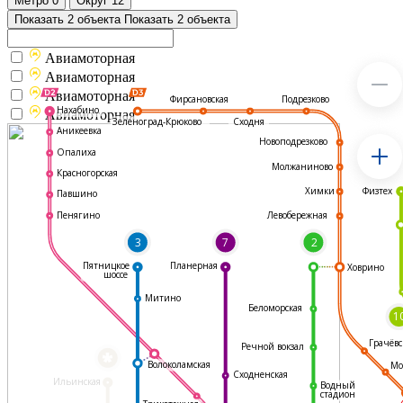
Метро
0
Округ
12
Показать 2 объекта
Показать 2 объекта
Авиамоторная
Авиамоторная
Авиамоторная
Подрезково
Фирсановская
Нахабино
Авиамоторная
Зеленоград-Крюково
Сходня
Аникеевка
Новоподрезково
Опалиха
Молжаниново
Красногорская
Физтех
Химки
Павшино
Левобережная
Пенягино
3
7
2
Пятницкое
Планерная
Ховрино
шоссе
Митино
Беломорская
1
Грачёвс
Речной вокзал
*
Волоколамская
Мо
Сходненская
Ильинская
Водный
стадион