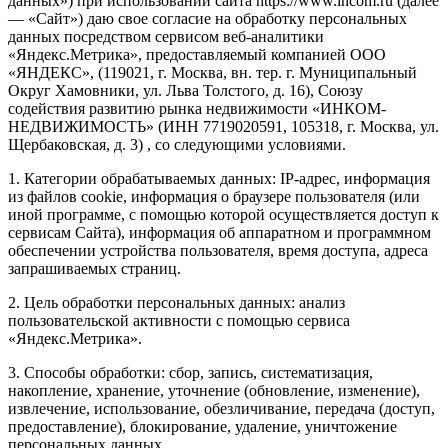
данных») при использовании сайта https://www.incom.ru (далее
— «Сайт») даю свое согласие на обработку персональных
данных посредством сервисом веб-аналитики
«Яндекс.Метрика», предоставляемый компанией ООО
«ЯНДЕКС», (119021, г. Москва, вн. тер. г. Муниципальный
Округ Хамовники, ул. Льва Толстого, д. 16), Союзу
содействия развитию рынка недвижимости «ИНКОМ-
НЕДВИЖИМОСТЬ» (ИНН 7719020591, 105318, г. Москва, ул.
Щербаковская, д. 3) , со следующими условиями.
1. Категории обрабатываемых данных: IP-адрес, информация
из файлов cookie, информация о браузере пользователя (или
иной программе, с помощью которой осуществляется доступ к
сервисам Сайта), информация об аппаратном и программном
обеспечении устройства пользователя, время доступа, адреса
запрашиваемых страниц.
2. Цель обработки персональных данных: анализ
пользовательской активности с помощью сервиса
«Яндекс.Метрика».
3. Способы обработки: сбор, запись, систематизация,
накопление, хранение, уточнение (обновление, изменение),
извлечение, использование, обезличивание, передача (доступ,
предоставление), блокирование, удаление, уничтожение
персональных данных.