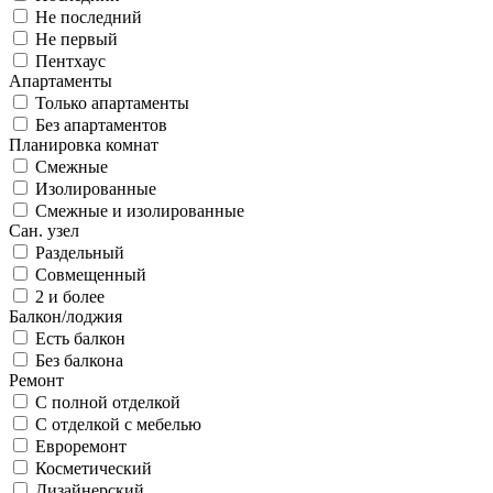
Не последний
Не первый
Пентхаус
Апартаменты
Только апартаменты
Без апартаментов
Планировка комнат
Смежные
Изолированные
Смежные и изолированные
Сан. узел
Раздельный
Совмещенный
2 и более
Балкон/лоджия
Есть балкон
Без балкона
Ремонт
С полной отделкой
С отделкой с мебелью
Евроремонт
Косметический
Дизайнерский