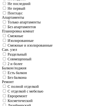
Не последний
Не первый
Пентхаус
Апартаменты
Только апартаменты
Без апартаментов
Планировка комнат
Смежные
Изолированные
Смежные и изолированные
Сан. узел
Раздельный
Совмещенный
2 и более
Балкон/лоджия
Есть балкон
Без балкона
Ремонт
С полной отделкой
С отделкой с мебелью
Евроремонт
Косметический
Дизайнерский