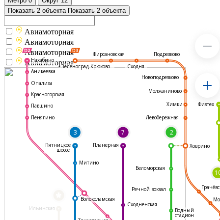
Метро
0
Округ
12
Показать 2 объекта
Показать 2 объекта
Авиамоторная
Авиамоторная
Авиамоторная
Подрезково
Фирсановская
Нахабино
Авиамоторная
Зеленоград-Крюково
Сходня
Аникеевка
Новоподрезково
Опалиха
Молжаниново
Красногорская
Физтех
Химки
Павшино
Левобережная
Пенягино
3
7
2
Пятницкое
Планерная
Ховрино
шоссе
Митино
Беломорская
1
Грачёвс
Речной вокзал
*
Волоколамская
Мо
Сходненская
Ильинская
Водный
стадион