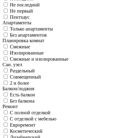
Не последний
Не первый
Пентхаус
Апартаменты
Только апартаменты
Без апартаментов
Планировка комнат
Смежные
Изолированные
Смежные и изолированные
Сан. узел
Раздельный
Совмещенный
2 и более
Балкон/лоджия
Есть балкон
Без балкона
Ремонт
С полной отделкой
С отделкой с мебелью
Евроремонт
Косметический
Дизайнерский