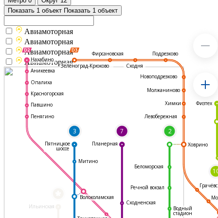
Метро
0
Округ
12
Показать 1 объект
Показать 1 объект
Авиамоторная
Авиамоторная
Авиамоторная
Подрезково
Фирсановская
Нахабино
Авиамоторная
Зеленоград-Крюково
Сходня
Аникеевка
Новоподрезково
Опалиха
Молжаниново
Красногорская
Физтех
Химки
Павшино
Левобережная
Пенягино
3
7
2
Пятницкое
Планерная
Ховрино
шоссе
Митино
Беломорская
1
Грачёвс
Речной вокзал
*
Волоколамская
Мо
Сходненская
Ильинская
Водный
стадион