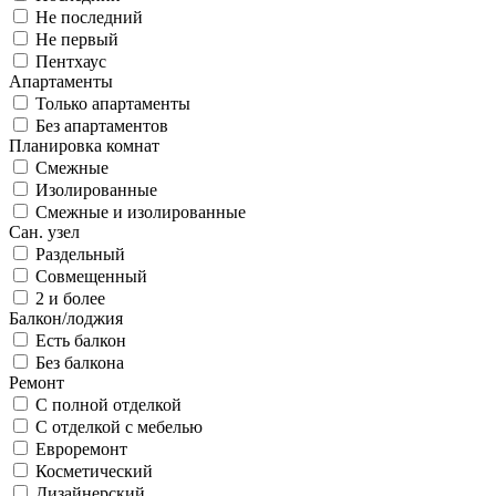
Не последний
Не первый
Пентхаус
Апартаменты
Только апартаменты
Без апартаментов
Планировка комнат
Смежные
Изолированные
Смежные и изолированные
Сан. узел
Раздельный
Совмещенный
2 и более
Балкон/лоджия
Есть балкон
Без балкона
Ремонт
С полной отделкой
С отделкой с мебелью
Евроремонт
Косметический
Дизайнерский