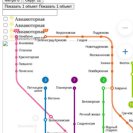
Метро
0
Округ
12
Показать 1 объект
Показать 1 объект
Авиамоторная
Авиамоторная
Авиамоторная
Подрезково
Фирсановская
Нахабино
Авиамоторная
Зеленоград-Крюково
Сходня
Аникеевка
Новоподрезково
Опалиха
Молжаниново
Красногорская
Физтех
Химки
Павшино
Левобережная
Пенягино
3
7
2
Пятницкое
Планерная
Ховрино
шоссе
Митино
Беломорская
1
Грачёвс
Речной вокзал
*
Волоколамская
Мо
Сходненская
Ильинская
Водный
стадион