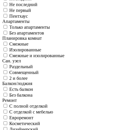
Не последний
Не первый
Пентхаус
Апартаменты
Только апартаменты
Без апартаментов
Планировка комнат
Смежные
Изолированные
Смежные и изолированные
Сан. узел
Раздельный
Совмещенный
2 и более
Балкон/лоджия
Есть балкон
Без балкона
Ремонт
С полной отделкой
С отделкой с мебелью
Евроремонт
Косметический
Дизайнерский