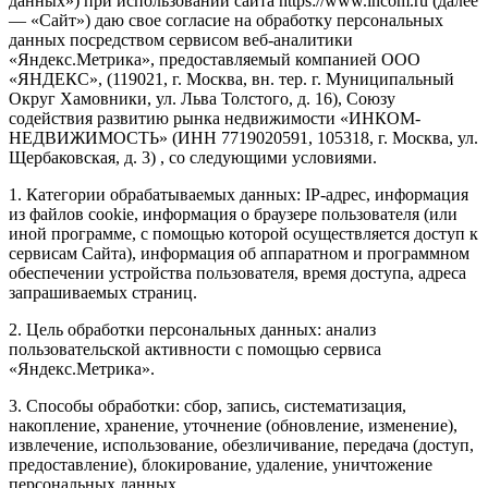
данных») при использовании сайта https://www.incom.ru (далее
— «Сайт») даю свое согласие на обработку персональных
данных посредством сервисом веб-аналитики
«Яндекс.Метрика», предоставляемый компанией ООО
«ЯНДЕКС», (119021, г. Москва, вн. тер. г. Муниципальный
Округ Хамовники, ул. Льва Толстого, д. 16), Союзу
содействия развитию рынка недвижимости «ИНКОМ-
НЕДВИЖИМОСТЬ» (ИНН 7719020591, 105318, г. Москва, ул.
Щербаковская, д. 3) , со следующими условиями.
1. Категории обрабатываемых данных: IP-адрес, информация
из файлов cookie, информация о браузере пользователя (или
иной программе, с помощью которой осуществляется доступ к
сервисам Сайта), информация об аппаратном и программном
обеспечении устройства пользователя, время доступа, адреса
запрашиваемых страниц.
2. Цель обработки персональных данных: анализ
пользовательской активности с помощью сервиса
«Яндекс.Метрика».
3. Способы обработки: сбор, запись, систематизация,
накопление, хранение, уточнение (обновление, изменение),
извлечение, использование, обезличивание, передача (доступ,
предоставление), блокирование, удаление, уничтожение
персональных данных.