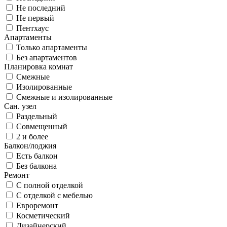
Не последний
Не первый
Пентхаус
Апартаменты
Только апартаменты
Без апартаментов
Планировка комнат
Смежные
Изолированные
Смежные и изолированные
Сан. узел
Раздельный
Совмещенный
2 и более
Балкон/лоджия
Есть балкон
Без балкона
Ремонт
С полной отделкой
С отделкой с мебелью
Евроремонт
Косметический
Дизайнерский