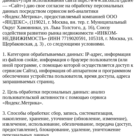
данных») при использовании сайта https://www.incom.ru (далее
— «Сайт») даю свое согласие на обработку персональных
данных посредством сервисом веб-аналитики
«Яндекс.Метрика», предоставляемый компанией ООО
«ЯНДЕКС», (119021, г. Москва, вн. тер. г. Муниципальный
Округ Хамовники, ул. Льва Толстого, д. 16), Союзу
содействия развитию рынка недвижимости «ИНКОМ-
НЕДВИЖИМОСТЬ» (ИНН 7719020591, 105318, г. Москва, ул.
Щербаковская, д. 3) , со следующими условиями.
1. Категории обрабатываемых данных: IP-адрес, информация
из файлов cookie, информация о браузере пользователя (или
иной программе, с помощью которой осуществляется доступ к
сервисам Сайта), информация об аппаратном и программном
обеспечении устройства пользователя, время доступа, адреса
запрашиваемых страниц.
2. Цель обработки персональных данных: анализ
пользовательской активности с помощью сервиса
«Яндекс.Метрика».
3. Способы обработки: сбор, запись, систематизация,
накопление, хранение, уточнение (обновление, изменение),
извлечение, использование, обезличивание, передача (доступ,
предоставление), блокирование, удаление, уничтожение
персональных данных.