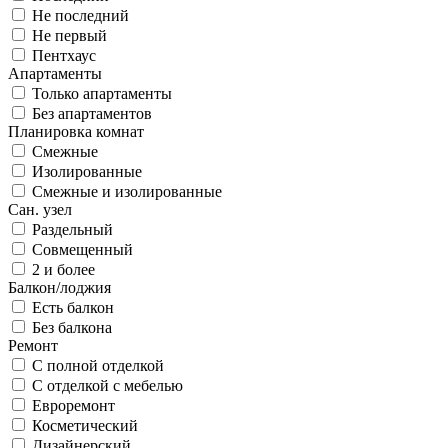
Не последний
Не первый
Пентхаус
Апартаменты
Только апартаменты
Без апартаментов
Планировка комнат
Смежные
Изолированные
Смежные и изолированные
Сан. узел
Раздельный
Совмещенный
2 и более
Балкон/лоджия
Есть балкон
Без балкона
Ремонт
С полной отделкой
С отделкой с мебелью
Евроремонт
Косметический
Дизайнерский