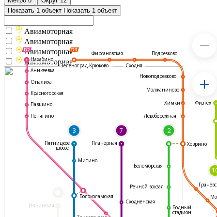
Метро
0
Округ
12
Показать 1 объект
Показать 1 объект
Авиамоторная
Авиамоторная
Авиамоторная
Подрезково
Фирсановская
Нахабино
Авиамоторная
Зеленоград-Крюково
Сходня
Аникеевка
Новоподрезково
Опалиха
Молжаниново
Красногорская
Физтех
Химки
Павшино
Левобережная
Пенягино
3
7
2
Пятницкое
Планерная
Ховрино
шоссе
Митино
Беломорская
1
Грачёвс
Речной вокзал
*
Волоколамская
Мо
Сходненская
Ильинская
Водный
стадион