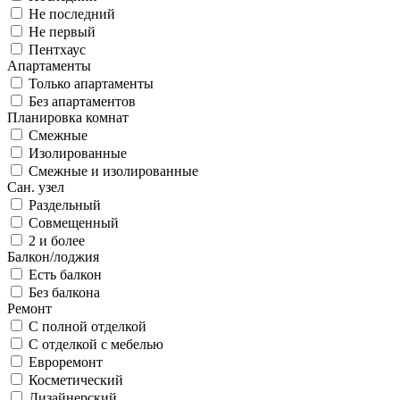
Не последний
Не первый
Пентхаус
Апартаменты
Только апартаменты
Без апартаментов
Планировка комнат
Смежные
Изолированные
Смежные и изолированные
Сан. узел
Раздельный
Совмещенный
2 и более
Балкон/лоджия
Есть балкон
Без балкона
Ремонт
С полной отделкой
С отделкой с мебелью
Евроремонт
Косметический
Дизайнерский