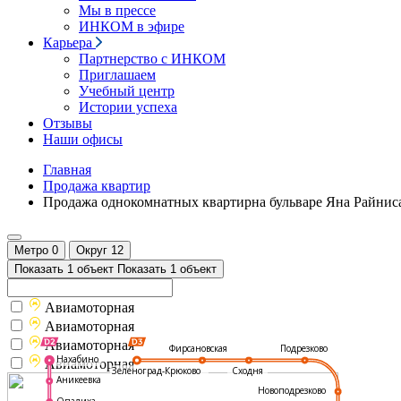
Мы в прессе
ИНКОМ в эфире
Карьера
Партнерство с ИНКОМ
Приглашаем
Учебный центр
Истории успеха
Отзывы
Наши офисы
Главная
Продажа квартир
Продажа однокомнатных квартирна бульваре Яна Райнис
Метро
0
Округ
12
Показать 1 объект
Показать 1 объект
Авиамоторная
Авиамоторная
Авиамоторная
Подрезково
Фирсановская
Нахабино
Авиамоторная
Зеленоград-Крюково
Сходня
Аникеевка
Новоподрезково
Опалиха