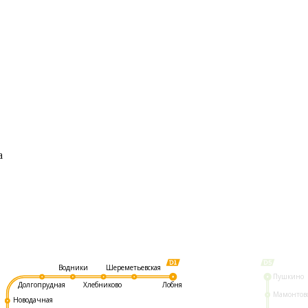
а
Шереметьевская
Водники
Пушкино
Долгопрудная
Хлебниково
Лобня
Мамонтов
Новодачная