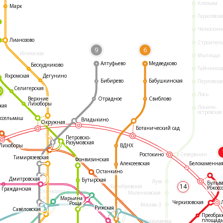
Клязьма
Марк
Тарасовска
Челюскин
Лианозово
Строител
9
6
Илимская
Мытищи
Алтуфьево
Медведково
Бескудниково
Тайнинск
Яхромская
Дегунино
Бибирево
Бабушкинская
Перловска
Селигерская
0
Лось
Отрадное
Свиблово
Верхние
Лихоборы
кая
Лосино-
островская
ссельмаш
Владыкино
Окружная
Ботанический сад
Петровско-
Разумовская
ВДНХ
Лихоборы
Ростокино
Северянин
Тимирязевская
Фонвизинская
Белокаменна
Алексеевская
Останкино
Дмитровская
Бутырская
Яуза
Бульв
14
Калибровская
Рокосс
Гражданская
Станколит
Маленковская
Марьина
Черкизовская
Роща
Москва-3
Рижская
Савёловская
Преобра
площад
Николаевка