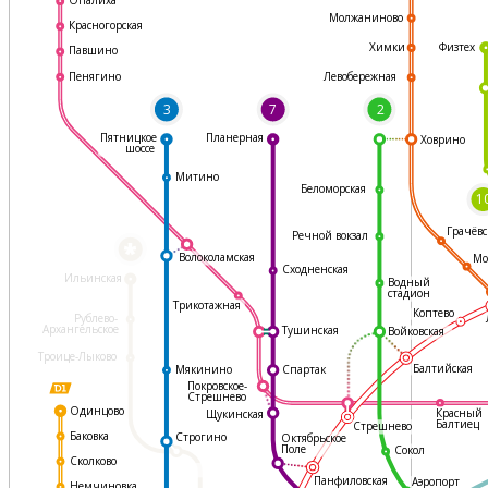
Молжаниново
Красногорская
Физтех
Химки
Павшино
Левобережная
Пенягино
3
7
2
Пятницкое
Планерная
Ховрино
шоссе
Митино
Беломорская
1
Грачёвс
Речной вокзал
*
Волоколамская
Мо
Сходненская
Ильинская
Водный
стадион
Трикотажная
Коптево
Рублево-
Архангельское
Тушинская
Войковская
Троице-Лыково
Балтийская
Мякинино
Спартак
Покровское-
Стрешнево
Одинцово
Красный
Щукинская
Балтиец
Стрешнево
Баковка
Строгино
Октябрьское
Поле
Сокол
Сколково
Панфиловская
Аэропорт
Немчиновка