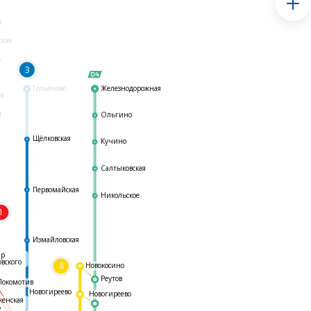
я
ская
ь
3
Гольяново
Железнодорожная
ая
я
Ольгино
Щёлковская
Кучино
Салтыковская
Первомайская
Никольское
1
я
Измайловская
ар
овского
8
Новокосино
Реутов
Локомотив
Новогиреево
Новогиреево
женская
ь