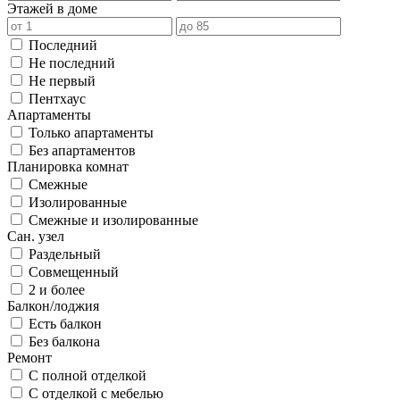
Этажей в доме
Последний
Не последний
Не первый
Пентхаус
Апартаменты
Только апартаменты
Без апартаментов
Планировка комнат
Смежные
Изолированные
Смежные и изолированные
Сан. узел
Раздельный
Совмещенный
2 и более
Балкон/лоджия
Есть балкон
Без балкона
Ремонт
С полной отделкой
С отделкой с мебелью