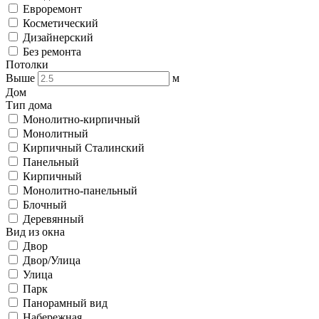
Евроремонт
Косметический
Дизайнерский
Без ремонта
Потолки
Выше
м
Дом
Тип дома
Монолитно-кирпичный
Монолитный
Кирпичный Сталинский
Панельный
Кирпичный
Монолитно-панельный
Блочный
Деревянный
Вид из окна
Двор
Двор/Улица
Улица
Парк
Панорамный вид
Набережная