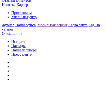
Отзывы клиентов
Ипотека
Карьера
Приглашаем
Учебный центр
Журнал
Наши офисы
Мобильная версия
Карта сайта
English
version
О компании
История
Награды
Наши партнеры
Пресс-центр
Заметили ошибку?
Сообщите нам, пожалуйста,
через
форму обратной связи.