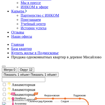
Мы в прессе
ИНКОМ в эфире
Карьера
Партнерство с ИНКОМ
Приглашаем
Учебный центр
Истории успеха
Отзывы
Наши офисы
Главная
База квартир
Купить жилье в Подмосковье
Продажа однокомнатных квартир в деревне Мисайлово
Метро
0
Округ
12
Показать 1 объект
Показать 1 объект
Авиамоторная
Авиамоторная
Авиамоторная
Подрезково
Фирсановская
Нахабино
Авиамоторная
Зеленоград-Крюково
Сходня
Аникеевка