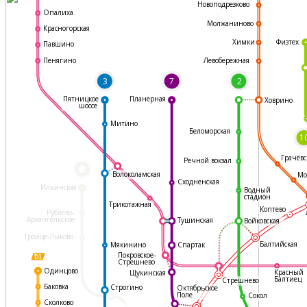
Новоподрезково
Опалиха
Молжаниново
Красногорская
Физтех
Химки
Павшино
Левобережная
Пенягино
3
7
2
Пятницкое
Планерная
Ховрино
шоссе
Митино
Беломорская
1
Грачёвс
Речной вокзал
*
Волоколамская
Мо
Сходненская
Ильинская
Водный
стадион
Трикотажная
Коптево
Рублево-
Архангельское
Тушинская
Войковская
Троице-Лыково
Балтийская
Мякинино
Спартак
Покровское-
Стрешнево
Одинцово
Красный
Щукинская
Балтиец
Стрешнево
Баковка
Строгино
Октябрьское
Поле
Сокол
Сколково