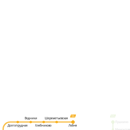
Шереметьевская
Водники
Пушкино
Долгопрудная
Хлебниково
Лобня
Мамонтов