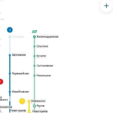
я
ская
ь
3
Гольяново
Железнодорожная
ая
я
Ольгино
Щёлковская
Кучино
Салтыковская
Первомайская
Никольское
1
я
Измайловская
ар
овского
8
Новокосино
Реутов
Локомотив
Новогиреево
Новогиреево