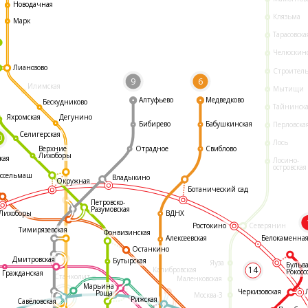
Новодачная
Клязьма
Марк
Тарасовска
Челюскин
Лианозово
Строител
9
6
Илимская
Мытищи
Алтуфьево
Медведково
Бескудниково
Тайнинск
Яхромская
Дегунино
Бибирево
Бабушкинская
Перловска
Селигерская
0
Лось
Отрадное
Свиблово
Верхние
Лихоборы
кая
Лосино-
островская
ссельмаш
Владыкино
Окружная
Ботанический сад
Петровско-
Разумовская
ВДНХ
Лихоборы
Ростокино
Северянин
Тимирязевская
Фонвизинская
Белокаменна
Алексеевская
Останкино
Дмитровская
Бутырская
Яуза
Бульв
14
Калибровская
Рокосс
Гражданская
Станколит
Маленковская
Марьина
Черкизовская
Роща
Москва-3
Рижская
Савёловская