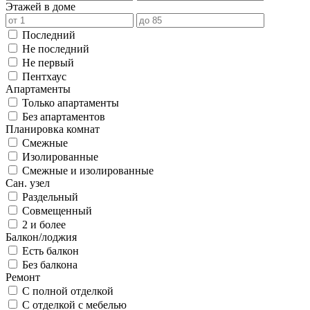
Этажей в доме
Последний
Не последний
Не первый
Пентхаус
Апартаменты
Только апартаменты
Без апартаментов
Планировка комнат
Смежные
Изолированные
Смежные и изолированные
Сан. узел
Раздельный
Совмещенный
2 и более
Балкон/лоджия
Есть балкон
Без балкона
Ремонт
С полной отделкой
С отделкой с мебелью