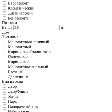
Евроремонт
Косметический
Дизайнерский
Без ремонта
Потолки
Выше
м
Дом
Тип дома
Монолитно-кирпичный
Монолитный
Кирпичный Сталинский
Панельный
Кирпичный
Монолитно-панельный
Блочный
Деревянный
Вид из окна
Двор
Двор/Улица
Улица
Парк
Панорамный вид
Набережная